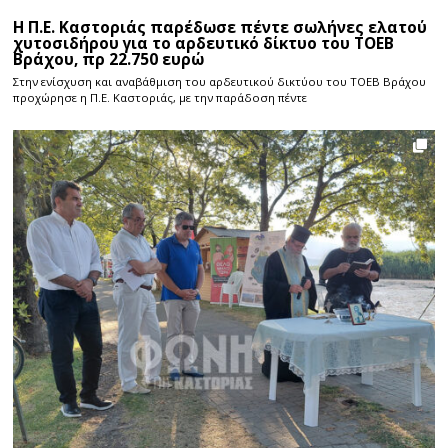
Η Π.Ε. Καστοριάς παρέδωσε πέντε σωλήνες ελατού
χυτοσιδήρου για το αρδευτικό δίκτυο του ΤΟΕΒ
Βράχου, πρ 22.750 ευρώ
Στην ενίσχυση και αναβάθμιση του αρδευτικού δικτύου του ΤΟΕΒ Βράχου
προχώρησε η Π.Ε. Καστοριάς, με την παράδοση πέντε