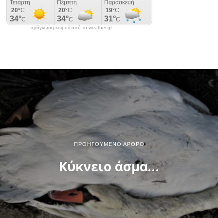
πρόγνωση καιρού από το weather.gr
ΠΡΟΗΓΟΎΜΕΝΟ ΆΡΘΡΟ
Κύκνειο άσμα…