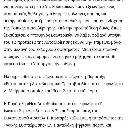
να συνεργαστεί με το Υπ. Εσωτερικών και να ξεκινήσει ένας
ουσιαστικός διάλογος για θεσμικές αλλαγές ουσίας και
μεταρρυθμίσεις με έμφαση στην αποκέντρωση και την ενίσχυση
της Τοπικής Διακυβέρνησης. Υπό την προϋπόθεση όμως, όπως
ξεκαθάρισε, ο Υπουργός Εσωτερικών να λάβει σοβαρά υπόψιν
του τις προτάσεις της Αυτοδιοίκησης και να μην επιμείνει μόνο
στην αλλαγή του εκλογικού συστήματος. Μια τέτοια επιλογή,
όπως ανέφερε, διαμορφώνει σκηνικό ρήξης για το οποίο θα
φέρει ο ίδιος ο Υπουργός την ευθύνη.
Να σημειωθεί ότι το ψήφισμα καταψήφισε η Παράταξη
«Ριζοσπαστική Αυτοδιοικητική Πρωτοβουλία» με επικεφαλής το
Δ. Μπίρμπα ο οποίος κατέθεσε δικό του ψήφισμα.
Η Παράταξη «Νέα Αυτοδιοίκηση» με επικεφαλής το Γ.
Ιωακειμίδη, το μέλος του Δ.Σ. και Εκπρόσωπος του
Συντονισμού Αιρετών Τ. Κανταράς καθώς και η εκπρόσωπος της
«Λαϊκής Συσπείρωσης» Ελ. Παντελάκη ψήφισαν παρόν και