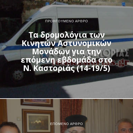
ΠΡΟΗΓΟΎΜΕΝΟ ΆΡΘΡΟ
Τα δρομολόγια των
Κινητών Αστυνομικών
Μονάδων για την
επόμενη εβδομάδα στο
Ν. Καστοριάς (14-19/5)
ΕΠΌΜΕΝΟ ΆΡΘΡΟ