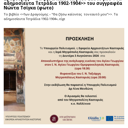
αδημοσίευτα Τετράδια 1902-1904>> του συγγραφέα
Νώντα Τσίγκα (φωτο)
Το βιβλίο <<Ίων Δραγούμης – “Θα ζήσω καίοντας τον εαυτό μου”>>. Τα
αδημοσίευτα Τετράδια 1902-1904», είχε