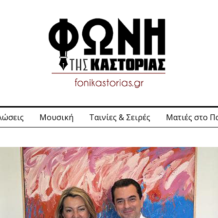
λώσεις
Μουσική
Ταινίες & Σειρές
Ματιές στο Π