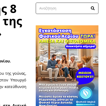
ς 8
 της
»
νίου.
ου της γούνας,
 στον Υπουργό
την κατεύθυνση
ς στη Δυτική