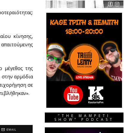
ροτεραιότητας:
αίου κίνησης,
 απαιτούμενης
ο μέγεθος της
η στην αρμόδια
Επιχορήγηση σε
επιβλήθηκαν».
“THE MAMPETI
SHOW” PODCAST
EMAIL