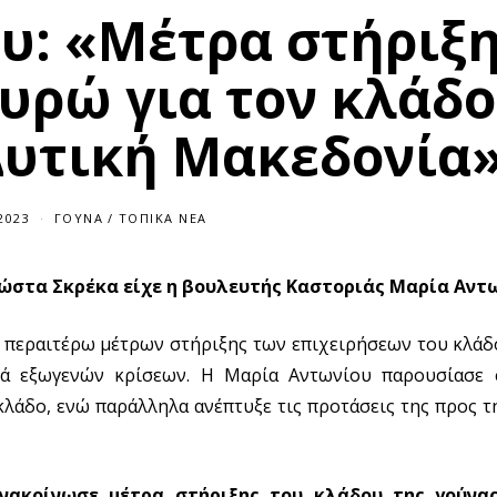
υ: «Μέτρα στήριξη
υρώ για τον κλάδο
Δυτική Μακεδονία
2023
ΓΟΎΝΑ
/
ΤΟΠΙΚΆ ΝΈΑ
ώστα Σκρέκα είχε η βουλευτής Καστοριάς Μαρία Αντω
 περαιτέρω μέτρων στήριξης των επιχειρήσεων του κλάδ
ιρά εξωγενών κρίσεων. Η Μαρία Αντωνίου παρουσίασε
λάδο, ενώ παράλληλα ανέπτυξε τις προτάσεις της προς 
νακοίνωσε μέτρα στήριξης του κλάδου της γούνα