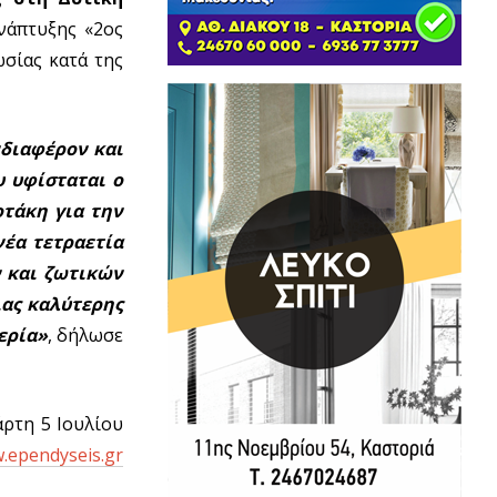
νάπτυξης «2ος
ωσίας κατά της
νδιαφέρον και
υ υφίσταται ο
τάκη για την
νέα τετραετία
ν και ζωτικών
ιας καλύτερης
ερία»
, δήλωσε
άρτη 5 Ιουλίου
w.ependyseis.gr