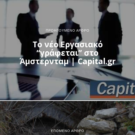
ΠΡΟΗΓΟΎΜΕΝΟ ΆΡΘΡΟ
Το νέο Εργασιακό
“γράφεται” στο
Άμστερνταμ | Capital.gr
ΕΠΌΜΕΝΟ ΆΡΘΡΟ