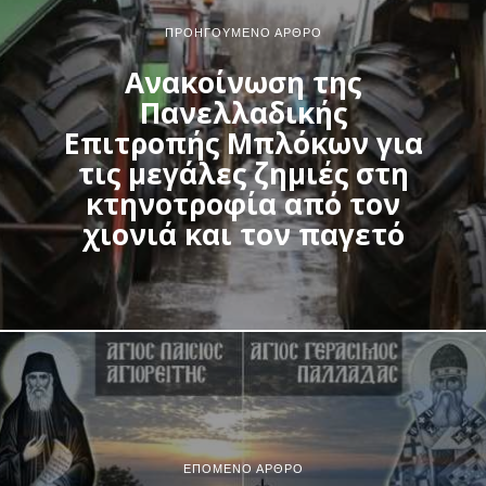
ΠΡΟΗΓΟΎΜΕΝΟ ΆΡΘΡΟ
Ανακοίνωση της
Πανελλαδικής
Επιτροπής Μπλόκων για
τις μεγάλες ζημιές στη
κτηνοτροφία από τον
χιονιά και τον παγετό
ΕΠΌΜΕΝΟ ΆΡΘΡΟ