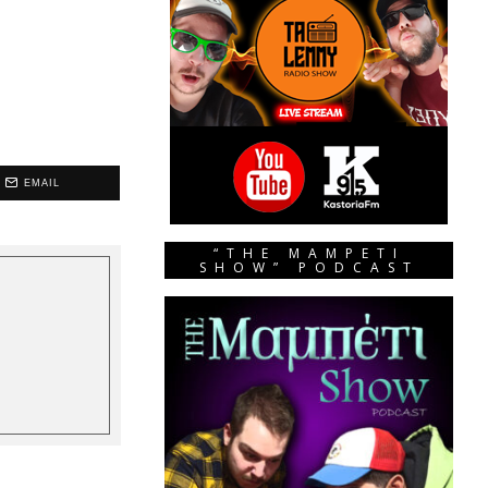
EMAIL
“THE MAMPETI
SHOW” PODCAST