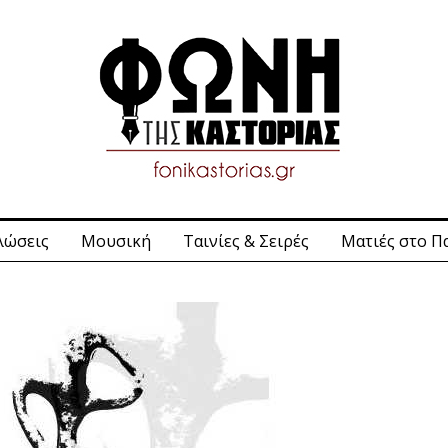
λώσεις
Μουσική
Ταινίες & Σειρές
Ματιές στο Π