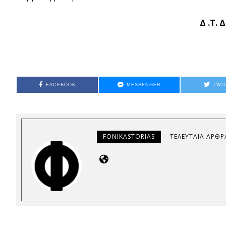
Δ .Τ.
FACEBOOK
MESSENGER
TWI
FONIKASTORIAS
ΤΕΛΕΥΤΑΊΑ ΆΡΘΡ