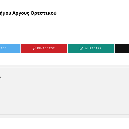
 Δήμου Αργους Ορεστικού
TTER
PINTEREST
WHATSAPP
Α