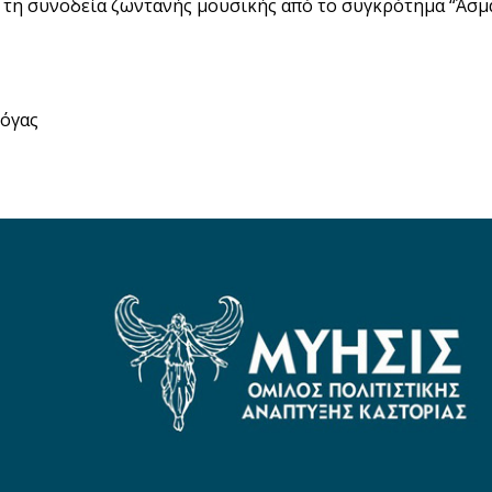
τη συνοδεία ζωντανής μουσικής από το συγκρότημα “Άσμα
λόγας