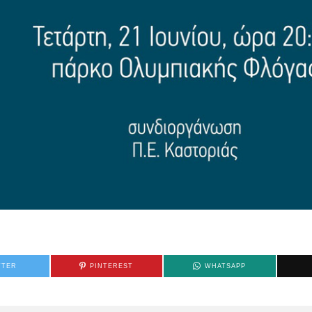
TTER
PINTEREST
WHATSAPP