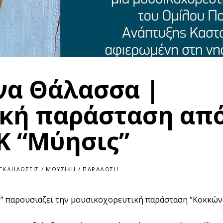
α Θάλασσα |
κή παράσταση από
 “Μύησις”
ΕΚΔΗΛΏΣΕΙΣ
/
ΜΟΥΣΙΚΉ
/
ΠΑΡΆΔΟΣΗ
ς” παρουσιαζει την μουσικοχορευτική παράσταση “Κοκκών