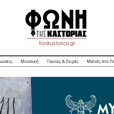
λώσεις
Μουσική
Ταινίες & Σειρές
Ματιές στο Π