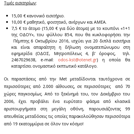
Τιμές εισιτηρίων
:
15,00 € κανονικό εισιτήριο.
10,00 € μαθητικό, φοιτητικό, ανέργων και ΑΜΕΑ.
7,5 € το άτομο (15,00 € για δύο άτομα) με το κουπόνι «1+1
της ΟΔΟΥ», του φύλλου 854, που θα κυκλοφορήσει την
Πέμπτης 6 Οκτωβρίου 2016, ισχύει για 20 διπλά εισιτήρια
και είναι απαραίτητη η δήλωση ονοματεπώνυμου στη
εφημερίδα (ΟΔΟΣ, Μητροπόλεως 4, β’ όροφος, τηλ.
2467029638, e-mail:
odos-kst@otenet.gr
) η οποία θα
καταρτίσει ονομαστικό εκπτωτικό κατάλογο.
Οι παραστάσεις από την Μet μεταδίδονται ταυτόχρονα σε
περισσότερες από 2.000 αίθουσες, σε περισσότερες από 70
χώρες παγκοσμίως. Από το ξεκίνημά του, τον Δεκέμβριο του
2006, έχει προβάλει ένα ευρύτατο φάσμα από κλασικά
αριστουργήματα στη μεγάλη οθόνη, παρουσιάζοντας 99
απευθείας μεταδόσεις τις οποίες παρακολούθησαν περισσότερα
από 19 εκατομμύρια σε όλον τον κόσμο!