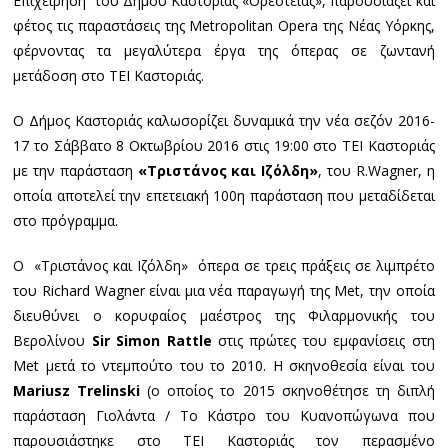
Επιχείρηση του Δήμου Καστοριάς «Ορεστειάς», παρουσιάζει και
φέτος τις παραστάσεις της Metropolitan Opera της Νέας Υόρκης,
φέρνοντας τα μεγαλύτερα έργα της όπερας σε ζωντανή
μετάδοση στο ΤΕΙ Καστοριάς.
O Δήμος Καστοριάς καλωσορίζει δυναμικά την νέα σεζόν 2016-
17 το Σάββατο 8 Οκτωβρίου 2016 στις 19:00 στο ΤΕΙ Καστοριάς
με την παράσταση
«Τριστάνος και Ιζόλδη»
, του R.Wagner, η
οποία αποτελεί την επετειακή 100η παράσταση που μεταδίδεται
στο πρόγραμμα.
Ο «Τριστάνος και Ιζόλδη» όπερα σε τρεις πράξεις σε λιμπρέτο
του Richard Wagner είναι μια νέα παραγωγή της Met, την οποία
διευθύνει ο κορυφαίος μαέστρος της Φιλαρμονικής του
Βερολίνου
Sir Simon Rattle
στις πρώτες του εμφανίσεις στη
Met μετά το ντεμπούτο του το 2010. Η σκηνοθεσία είναι του
Mariusz Trelinski
(ο οποίος το 2015 σκηνοθέτησε τη διπλή
παράσταση Γιολάντα / Το Κάστρο του Κυανοπώγωνα που
παρουσιάστηκε στο ΤΕΙ Καστοριάς τον περασμένο