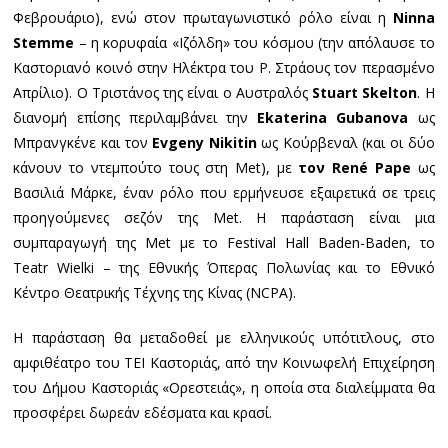
Φεβρουάριο), ενώ στον πρωταγωνιστικό ρόλο είναι η
Ninna
Stemme
– η κορυφαία «Ιζόλδη» του κόσμου (την απόλαυσε το
Καστοριανό κοινό στην Ηλέκτρα του Ρ. Στράους τον περασμένο
Απρίλιο). Ο Τριστάνος της είναι ο Αυστραλός
Stuart Skelton
. Η
διανομή επίσης περιλαμβάνει την
Ekaterina Gubanova
ως
Μπρανγκένε και τον
Evgeny Nikitin
ως Κούρβεναλ (και οι δύο
κάνουν το ντεμπούτο τους στη Met), με
τον René Pape
ως
Βασιλιά Μάρκε, έναν ρόλο που ερμήνευσε εξαιρετικά σε τρεις
προηγούμενες σεζόν της Met. Η παράσταση είναι μια
συμπαραγωγή της Met με το Festival Hall Baden-Baden, το
Teatr Wielki – της Εθνικής Όπερας Πολωνίας και το Εθνικό
Κέντρο Θεατρικής Τέχνης της Κίνας (NCPA).
Η παράσταση θα μεταδοθεί με ελληνικούς υπότιτλους, στο
αμφιθέατρο του ΤΕΙ Καστοριάς, από την Κοινωφελή Επιχείρηση
του Δήμου Καστοριάς «Ορεστειάς», η οποία στα διαλείμματα θα
προσφέρει δωρεάν εδέσματα και κρασί.