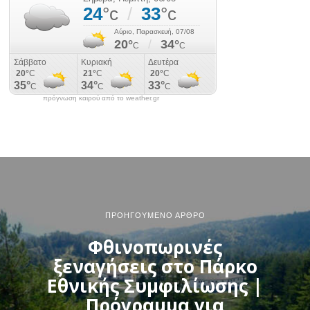
πρόγνωση καιρού από το weather.gr
ΠΡΟΗΓΟΎΜΕΝΟ ΆΡΘΡΟ
Φθινοπωρινές
ξεναγήσεις στο Πάρκο
Εθνικής Συμφιλίωσης |
Πρόγραμμα για