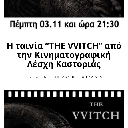
Η ταινία “THE VVITCH” από
την Κινηματογραφική
Λέσχη Καστοριάς
03/11/2016
0
ΕΚΔΗΛΏΣΕΙΣ
/
ΤΟΠΙΚΆ ΝΈΑ
3
/
1
1
/
2
0
1
6