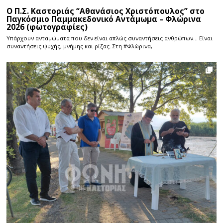
Ο Π.Σ. Καστοριάς “Αθανάσιος Χριστόπουλος” στο
Παγκόσμιο Παμμακεδονικό Αντάμωμα – Φλώρινα
2026 (φωτογραφίες)
Υπάρχουν ανταμώματα που δεν είναι απλώς συναντήσεις ανθρώπων… Είναι
συναντήσεις ψυχής, μνήμης και ρίζας. Στη #Φλώρινα,