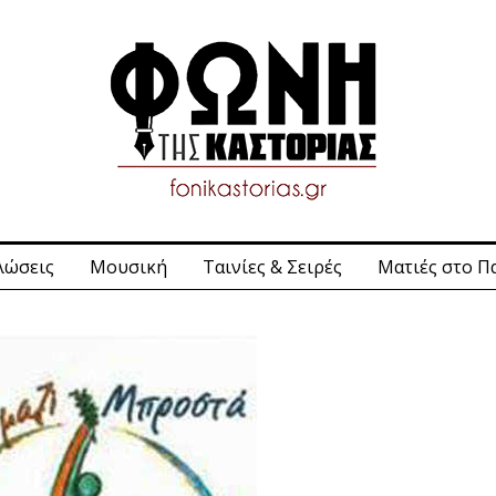
λώσεις
Μουσική
Ταινίες & Σειρές
Ματιές στο Π