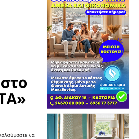
 στο
ΤΑ»
 καλούμαστε να