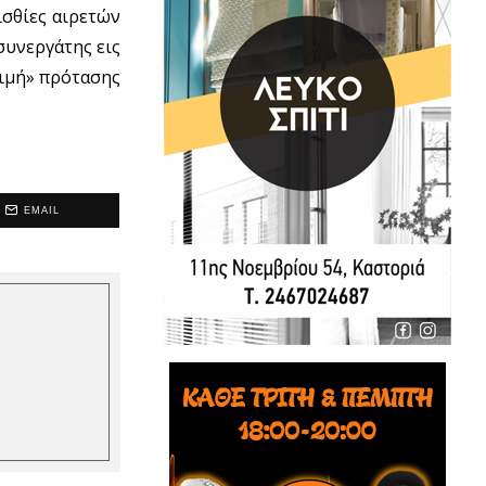
σθίες αιρετών
συνεργάτης εις
τιμή» πρότασης
EMAIL