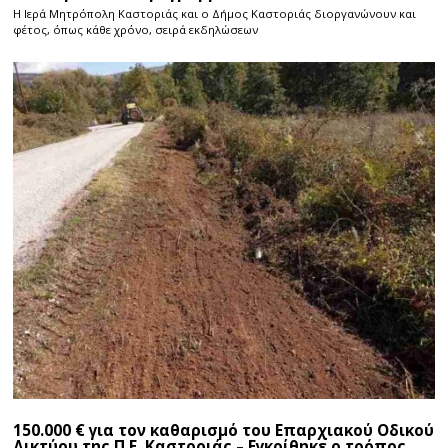
Η Ιερά Μητρόπολη Καστοριάς και ο Δήμος Καστοριάς διοργανώνουν και
φέτος, όπως κάθε χρόνο, σειρά εκδηλώσεων
150.000 € για τον καθαρισμό του Επαρχιακού Οδικού
Δικτύου της Π.Ε. Καστοριάς – Εγκρίθηκε ο τρόπος