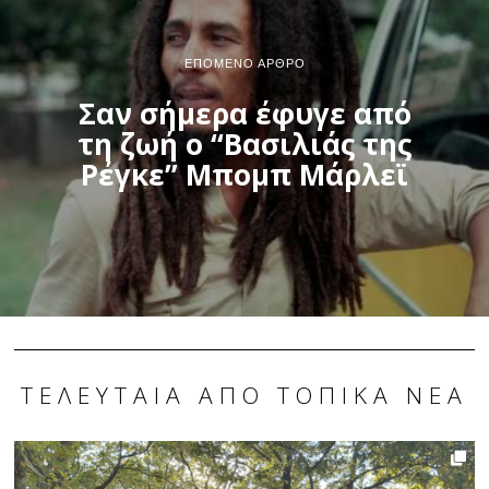
ΕΠΌΜΕΝΟ ΆΡΘΡΟ
Σαν σήμερα έφυγε από
τη ζωή ο “Βασιλιάς της
Ρέγκε” Μπομπ Μάρλεϊ
ΤΕΛΕΥΤΑΊΑ ΑΠΌ ΤΟΠΙΚΆ ΝΈΑ