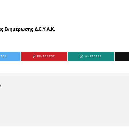
ς Ενημέρωσης Δ.Ε.Υ.Α.Κ.
TTER
PINTEREST
WHATSAPP
Α