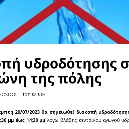
οπή υδροδότησης 
ώνη της πόλης
/07/2023
ΤΟΠΙΚΆ ΝΈΑ
έμπτη
20/07/2023 θα σημειωθεί διακοπή υδροδότηση
30 μμ έως 14:30 μμ
λόγω βλάβης κεντρικού αγωγού ύδρ