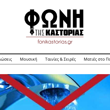
λώσεις
Μουσική
Ταινίες & Σειρές
Ματιές στο Π