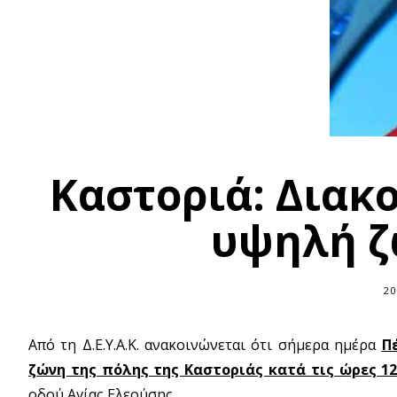
Καστοριά: Διακ
υψηλή ζ
20
Από τη Δ.Ε.Υ.Α.Κ. ανακοινώνεται ότι σήμερα ημέρα
Π
ζώνη της πόλης της Καστοριάς κατά τις ώρες 12:
οδού Αγίας Ελεούσης.