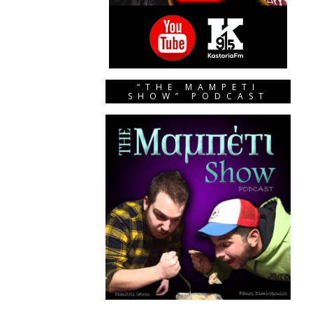
“THE MAMPETI
SHOW” PODCAST