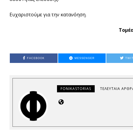
Ευχαριστούμε για την κατανόηση.
Τομέα
FACEBOOK
MESSENGER
TWI
FONIKASTORIAS
ΤΕΛΕΥΤΑΊΑ ΆΡΘΡ