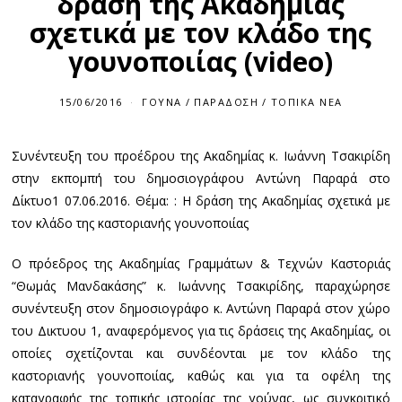
δράση της Ακαδημίας
σχετικά με τον κλάδο της
γουνοποιίας (video)
15/06/2016
1
ΓΟΎΝΑ
/
ΠΑΡΆΔΟΣΗ
/
ΤΟΠΙΚΆ ΝΈΑ
5
/
0
Συνέντευξη του προέδρου της Ακαδημίας κ. Ιωάννη Τσακιρίδη
6
/
στην εκπομπή του δημοσιογράφου Αντώνη Παραρά στο
2
0
Δίκτυο1 07.06.2016. Θέμα: : Η δράση της Ακαδημίας σχετικά με
1
τον κλάδο της καστοριανής γουνοποιίας
6
Ο πρόεδρος της Ακαδημίας Γραμμάτων & Τεχνών Καστοριάς
“Θωμάς Μανδακάσης” κ. Ιωάννης Τσακιρίδης, παραχώρησε
συνέντευξη στον δημοσιογράφο κ. Αντώνη Παραρά στον χώρο
του Δικτυου 1, αναφερόμενος για τις δράσεις της Ακαδημίας, οι
οποίες σχετίζονται και συνδέονται με τον κλάδο της
καστοριανής γουνοποιίας, καθώς και για τα οφέλη της
καταγραφής της τοπικής ιστορίας της γούνας, ως συγκριτικό