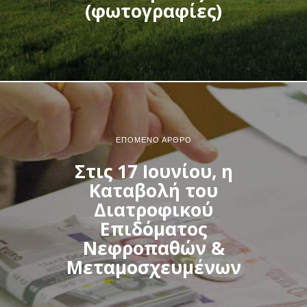
(φωτογραφίες)
ΕΠΌΜΕΝΟ ΆΡΘΡΟ
Στις 17 Ιουνίου, η
Καταβολή του
Διατροφικού
Επιδόματος
Νεφροπαθών &
Μεταμοσχευμένων