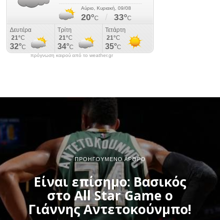
πρόγνωση καιρού από το weather.gr
ΠΡΟΗΓΟΎΜΕΝΟ ΆΡΘΡΟ
Είναι επίσημο: Βασικός
στο All Star Game o
Γιάννης Αντετοκούνμπο!