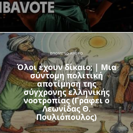
ΕΠΌΜΕΝΟ ΆΡΘΡΟ
Όλοι έχουν δίκαιο; | Μια
σύντομη πολιτική
αποτίμηση της
σύγχρονης ελληνικής
νοοτροπίας (Γράφει ο
Λεωνίδας Θ.
Πουλιόπουλος)