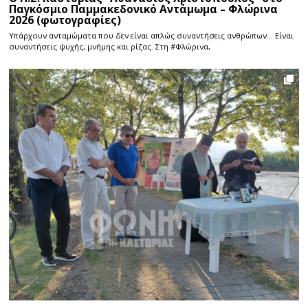
Παγκόσμιο Παμμακεδονικό Αντάμωμα – Φλώρινα
2026 (φωτογραφίες)
Υπάρχουν ανταμώματα που δεν είναι απλώς συναντήσεις ανθρώπων… Είναι
συναντήσεις ψυχής, μνήμης και ρίζας. Στη #Φλώρινα,