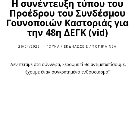
Η συνέντευξη τύπου του
Προέδρου του Συνδέσμου
Γουνοποιών Καστοριάς για
την 48η ΔΕΓΚ (vid)
26/04/2023
2
ΓΟΎΝΑ
/
ΕΚΔΗΛΏΣΕΙΣ
/
ΤΟΠΙΚΆ ΝΈΑ
6
/
0
“Δεν πετάμε στα σύννεφα, ξέρουμε τί θα αντιμετωπίσουμε,
4
/
έχουμε έναν συγκρατημένο ενθουσιασμό”
2
0
2
3