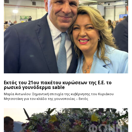
Εκτός του 21ου πακέτου κυρώσεων της Ε.Ε. το
ρωσικό γουνόδερμα sable
Μαρία Αντωνίου: Σημαντική επιτυχία της κυβέρνησης του Κυριάκου
Μητσοτάκη για τον κλάδο της γουνοποιίας – Εκτός