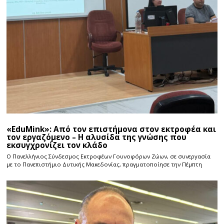
«EduMink»: Από τον επιστήμονα στον εκτροφέα και
τον εργαζόμενο – Η αλυσίδα της γνώσης που
εκσυγχρονίζει τον κλάδο
Ο Πανελλήνιος Σύνδεσμος Εκτροφέων Γουνοφόρων Ζώων, σε συνεργασία
με το Πανεπιστήμιο Δυτικής Μακεδονίας, πραγματοποίησε την Πέμπτη