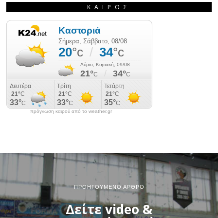
ΚΑΙΡΌΣ
πρόγνωση καιρού από το weather.gr
ΠΡΟΗΓΟΎΜΕΝΟ ΆΡΘΡΟ
Δείτε video &