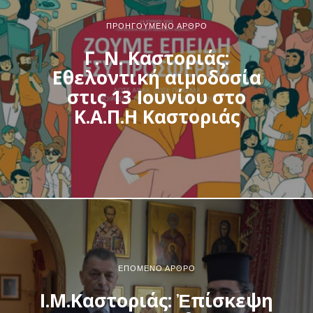
ΠΡΟΗΓΟΎΜΕΝΟ ΆΡΘΡΟ
Γ. Ν. Καστοριάς:
Εθελοντική αιμοδοσία
στις 13 Ιουνίου στο
Κ.Α.Π.Η Καστοριάς
ΕΠΌΜΕΝΟ ΆΡΘΡΟ
Ι.Μ.Καστοριάς: Ἐπίσκεψη