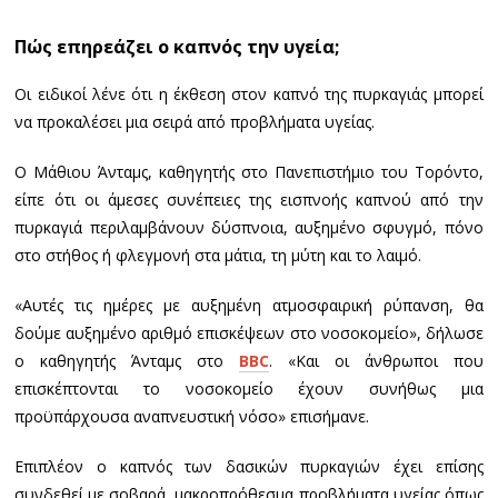
Πώς επηρεάζει ο καπνός την υγεία;
Οι ειδικοί λένε ότι η έκθεση στον καπνό της πυρκαγιάς μπορεί
να προκαλέσει μια σειρά από προβλήματα υγείας.
Ο Μάθιου Άνταμς, καθηγητής στο Πανεπιστήμιο του Τορόντο,
είπε ότι οι άμεσες συνέπειες της εισπνοής καπνού από την
πυρκαγιά περιλαμβάνουν δύσπνοια, αυξημένο σφυγμό, πόνο
στο στήθος ή φλεγμονή στα μάτια, τη μύτη και το λαιμό.
«Αυτές τις ημέρες με αυξημένη ατμοσφαιρική ρύπανση, θα
δούμε αυξημένο αριθμό επισκέψεων στο νοσοκομείο», δήλωσε
ο καθηγητής Άνταμς στο
BBC
. «Και οι άνθρωποι που
επισκέπτονται το νοσοκομείο έχουν συνήθως μια
προϋπάρχουσα αναπνευστική νόσο» επισήμανε.
Επιπλέον ο καπνός των δασικών πυρκαγιών έχει επίσης
συνδεθεί με σοβαρά, μακροπρόθεσμα προβλήματα υγείας όπως