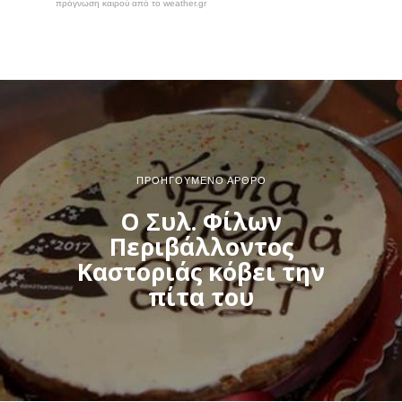
πρόγνωση καιρού από το weather.gr
ΠΡΟΗΓΟΎΜΕΝΟ ΆΡΘΡΟ
Ο Συλ. Φίλων
Περιβάλλοντος
Καστοριάς κόβει την
πίτα του