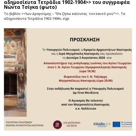
αδημοσίευτα Τετράδια 1902-1904>> του συγγραφέα
Νώντα Τσίγκα (φωτο)
Το βιβλίο <<Ίων Δραγούμης – “Θα ζήσω καίοντας τον εαυτό μου”>>. Τα
αδημοσίευτα Τετράδια 1902-1904», είχε