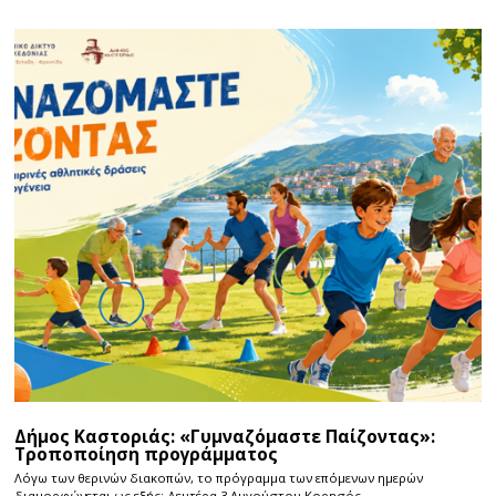
Δήμος Καστοριάς: «Γυμναζόμαστε Παίζοντας»:
Τροποποίηση προγράμματος
Λόγω των θερινών διακοπών, το πρόγραμμα των επόμενων ημερών
διαμορφώνεται ως εξής: Δευτέρα 3 Αυγούστου Κορησός