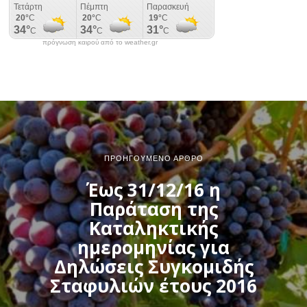
πρόγνωση καιρού από το weather.gr
ΠΡΟΗΓΟΎΜΕΝΟ ΆΡΘΡΟ
Έως 31/12/16 η
Παράταση της
Καταληκτικής
ημερομηνίας για
Δηλώσεις Συγκομιδής
Σταφυλιών έτους 2016