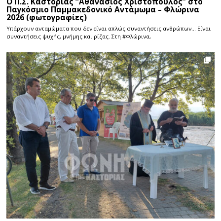
Ο Π.Σ. Καστοριάς “Αθανάσιος Χριστόπουλος” στο
Παγκόσμιο Παμμακεδονικό Αντάμωμα – Φλώρινα
2026 (φωτογραφίες)
Υπάρχουν ανταμώματα που δεν είναι απλώς συναντήσεις ανθρώπων… Είναι
συναντήσεις ψυχής, μνήμης και ρίζας. Στη #Φλώρινα,