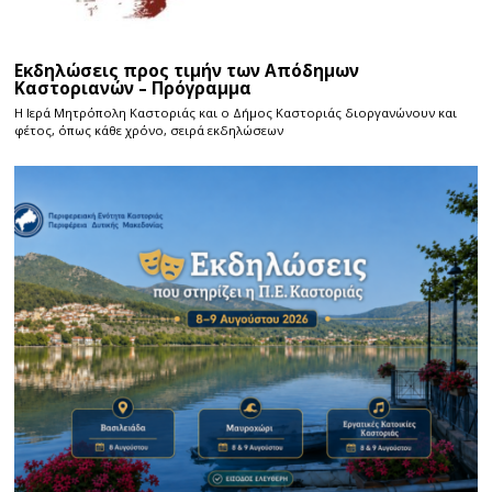
Εκδηλώσεις προς τιμήν των Απόδημων
Καστοριανών – Πρόγραμμα
Η Ιερά Μητρόπολη Καστοριάς και ο Δήμος Καστοριάς διοργανώνουν και
φέτος, όπως κάθε χρόνο, σειρά εκδηλώσεων