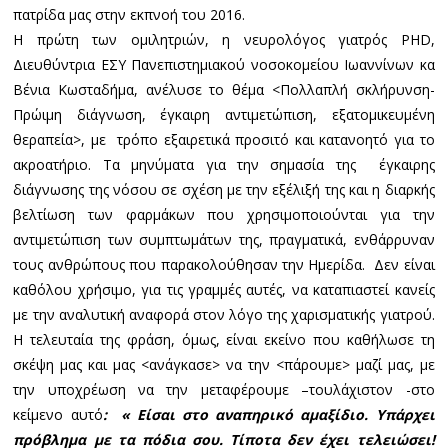
πατρίδα μας στην εκπνοή του 2016.
Η πρώτη των ομιλητριών, η νευρολόγος γιατρός
PHD
,
Διευθύντρια ΕΣΥ Πανεπιστημιακού νοσοκομείου Ιωαννίνων κα
Βένια Κωσταδήμα, ανέλυσε το θέμα <Πολλαπλή σκλήρυνση-
Πρώιμη διάγνωση, έγκαιρη αντιμετώπιση, εξατομικευμένη
θεραπεία>, με τρόπο εξαιρετικά προσιτό και κατανοητό για το
ακροατήριο. Τα μηνύματα για την σημασία της έγκαιρης
διάγνωσης της νόσου σε σχέση με την εξέλιξή της και η διαρκής
βελτίωση των φαρμάκων που χρησιμοποιούνται για την
αντιμετώπιση των συμπτωμάτων της, πραγματικά, ενθάρρυναν
τους ανθρώπους που παρακολούθησαν την Ημερίδα. Δεν είναι
καθόλου χρήσιμο, για τις γραμμές αυτές, να καταπιαστεί κανείς
με την αναλυτική αναφορά στον λόγο της χαρισματικής γιατρού.
Η τελευταία της φράση, όμως, είναι εκείνο που καθήλωσε τη
σκέψη μας και μας <ανάγκασε> να την <πάρουμε> μαζί μας, με
την υποχρέωση να την μεταφέρουμε –τουλάχιστον -στο
κείμενο αυτό
: « Είσαι στο αναπηρικό αμαξίδιο. Υπάρχει
πρόβλημα με τα πόδια σου. Τίποτα δεν έχει τελειώσει!