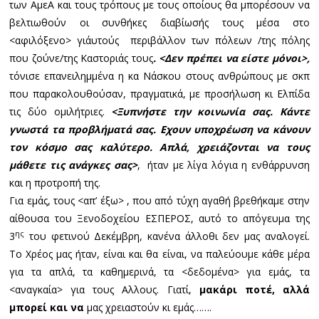
των ΑμεΑ και τους τρόπους με τους οποίους θα μπορέσουν να
βελτιωθούν οι συνθήκες διαβίωσής τους μέσα στο
<αφιλόξενο> γι΄αυτούς περιβάλλον των πόλεων /της πόλης
που ζούνε/της Καστοριάς τους
. <Δεν πρέπει να είστε μόνοι>,
τόνισε επανειλημμένα η κα Νάσκου στους ανθρώπους με σκπ
που παρακολουθούσαν, πραγματικά, με προσήλωση κι Ελπίδα
τις δύο ομιλήτριες.
<Ξυπνήστε την κοινωνία σας. Κάντε
γνωστά τα προβλήματά σας. Εχουν υποχρέωση να κάνουν
τον κόσμο σας καλύτερο. Απλά, χρειάζονται να τους
μάθετε τις ανάγκες σας>
, ήταν με λίγα λόγια η ενθάρρυνση
και η προτροπή της.
Για εμάς, τους <απ’ έξω> , που από τύχη αγαθή βρεθήκαμε στην
αίθουσα του Ξενοδοχείου ΕΣΠΕΡΟΣ, αυτό το απόγευμα της
ης
3
του φετινού Δεκέμβρη, κανένα άλλοθι δεν μας αναλογεί.
Το Χρέος μας ήταν, είναι και θα είναι, να παλεύουμε κάθε μέρα
για τα απλά, τα καθημερινά, τα <δεδομένα> για εμάς, τα
<αναγκαία> για τους Αλλους. Γιατί,
μακάρι ποτέ, αλλά
μπορεί και να
μας χρειαστούν κι εμάς…….