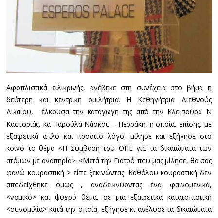
Αφοπλιστικά ειλικρινής, ανέβηκε στη συνέχεια στο βήμα η
δεύτερη και κεντρική ομιλήτρια. Η Καθηγήτρια Διεθνούς
Δικαίου, έλκουσα την καταγωγή της από την Κλεισούρα Ν
Καστοριάς, κα Παρούλα Νάσκου – Περράκη, η οποία, επίσης, με
εξαιρετικά απλό και προσιτό λόγο, μίλησε και εξήγησε στο
κοινό το θέμα <Η Σύμβαση του ΟΗΕ για τα δικαιώματα των
ατόμων με αναπηρία>. <Μετά την Γιατρό που μας μίλησε, θα σας
φανώ κουραστική > είπε ξεκινώντας. Καθόλου κουραστική δεν
αποδείχθηκε όμως , αναδεικνύοντας ένα φαινομενικά,
<νομικό> και ψυχρό θέμα, σε μια εξαιρετικά κατατοπιστική
<συνομιλία> κατά την οποία, εξήγησε κι ανέλυσε τα δικαιώματα