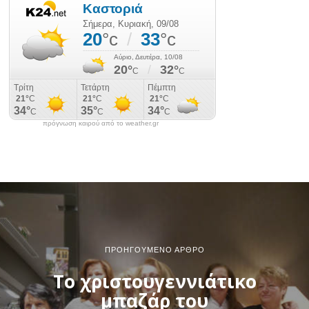
πρόγνωση καιρού από το weather.gr
ΠΡΟΗΓΟΎΜΕΝΟ ΆΡΘΡΟ
Το χριστουγεννιάτικο
μπαζάρ του