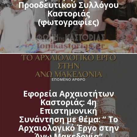
Προοδευτικού Συλλόγου
Καστοριάς
(φωτογραφίες)
ΕΠΌΜΕΝΟ ΆΡΘΡΟ
Εφορεία Αρχαιοτήτων
Καστοριάς: 4η
Επιστημονική
Συνάντηση με θέμα: ” Το
Αρχαιολογικό Έργο στην
Άνω Μακεδονία”