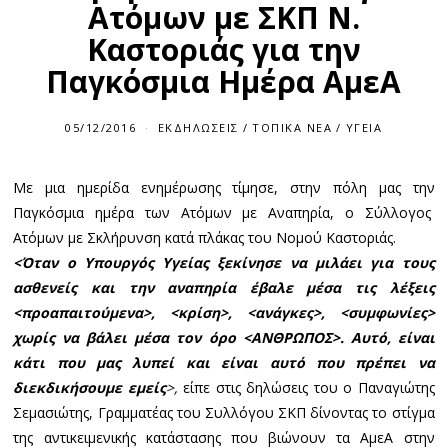
Ατόμων με ΣΚΠ Ν.
Καστοριάς για την
Παγκόσμια Ημέρα ΑμεΑ
05/12/2016
ΕΚΔΗΛΏΣΕΙΣ
/
ΤΟΠΙΚΆ ΝΈΑ
/
ΥΓΕΊΑ
Με μια ημερίδα ενημέρωσης τίμησε, στην πόλη μας την
Παγκόσμια ημέρα των Ατόμων με Αναπηρία, ο Σύλλογος
Ατόμων με Σκλήρυνση κατά πλάκας του Νομού Καστοριάς.
<Όταν ο Υπουργός Υγείας ξεκίνησε να μιλάει για τους
ασθενείς και την αναπηρία έβαλε μέσα τις λέξεις
<προαπαιτούμενα>, <κρίση>, <ανάγκες>, <συμφωνίες>
χωρίς να βάλει μέσα τον όρο <ΑΝΘΡΩΠΟΣ>. Αυτό, είναι
κάτι που μας λυπεί και είναι αυτό που πρέπει να
διεκδικήσουμε εμείς
>,
είπε στις δηλώσεις του ο Παναγιώτης
Σεμασιώτης, Γραμματέας του Συλλόγου ΣΚΠ δίνοντας το στίγμα
της αντικειμενικής κατάστασης που βιώνουν τα ΑμεΑ στην