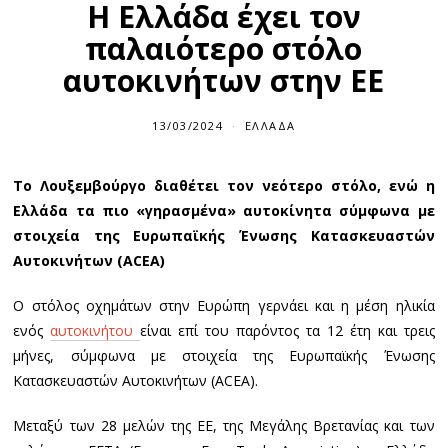
Η Ελλάδα έχει τον
παλαιότερο στόλο
αυτοκινήτων στην ΕΕ
13/03/2024
1
ΕΛΛΆΔΑ
3
/
0
Το Λουξεμβούργο διαθέτει τον νεότερο στόλο, ενώ η
3
/
Ελλάδα τα πιο «γηρασμένα» αυτοκίνητα σύμφωνα με
2
0
στοιχεία της Ευρωπαϊκής Ένωσης Κατασκευαστών
2
Αυτοκινήτων (ACEA)
4
Ο στόλος οχημάτων στην Ευρώπη γερνάει και η μέση ηλικία
ενός
αυτοκινήτου
είναι επί του παρόντος τα 12 έτη και τρεις
μήνες, σύμφωνα με στοιχεία της Ευρωπαϊκής Ένωσης
Κατασκευαστών Αυτοκινήτων (ACEA).
Μεταξύ των 28 μελών της ΕΕ, της Μεγάλης Βρετανίας και των