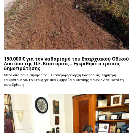
150.000 € για τον καθαρισμό του Επαρχιακού Οδικού
Δικτύου της Π.Ε. Καστοριάς – Εγκρίθηκε ο τρόπος
δημοπράτησης
Μετά από την εισήγηση του Αντιπεριφερειάρχη Καστοριάς, Δημήτρη
Σαββόπουλου, το Περιφερειακό Συμβούλιο Δυτικής Μακεδονίας, κατά τη
συνεδρίασή