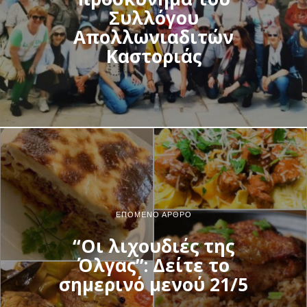
Συλλόγου
Απολλωνιαδιτών
Καστοριάς
ΕΠΌΜΕΝΟ ΆΡΘΡΟ
“Οι λιχουδιές της
Όλγας”: Δείτε το
σημερινό μενού 21/5