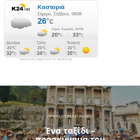
πρόγνωση καιρού από το weather.gr
ΠΡΟΗΓΟΎΜΕΝΟ ΆΡΘΡΟ
Ένα ταξίδι –
προσκύνημα του