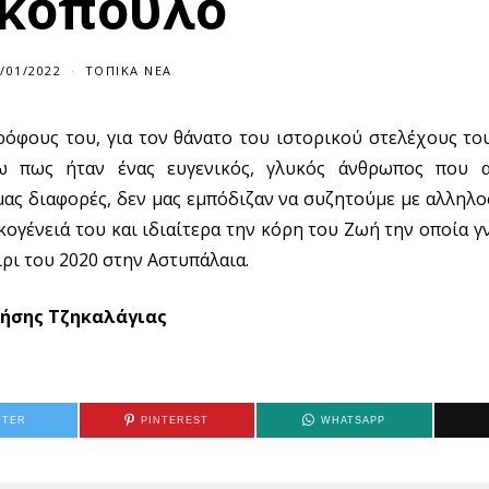
κόπουλο
/01/2022
ΤΟΠΙΚΆ ΝΈΑ
όφους του, για τον θάνατο του ιστορικού στελέχους το
τω πως ήταν ένας ευγενικός, γλυκός άνθρωπος που 
ς μας διαφορές, δεν μας εμπόδιζαν να συζητούμε με αλληλ
κογένειά του και ιδιαίτερα την κόρη του Ζωή την οποία γ
ρι του 2020 στην Αστυπάλαια.
ήσης Τζηκαλάγιας
TTER
PINTEREST
WHATSAPP