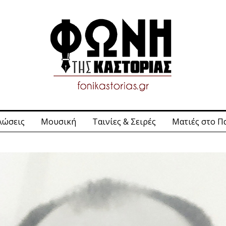
λώσεις
Μουσική
Ταινίες & Σειρές
Ματιές στο Π