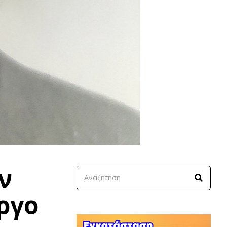
ν
ργο