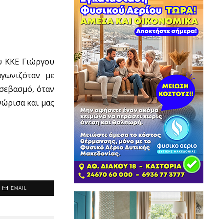
υ ΚΚΕ Γιώργου
αγωνιζόταν με
οσεβασμό, όταν
νώρισα και μας
EMAIL