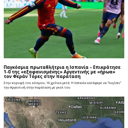
Παγκόσμια πρωταθλήτρια η Ισπανία – Επικράτησε
1-0 της «εξαφανισμένης» Αργεντινής με «ήρωα»
τον Φεράν Τόρες στην παράταση
Στην κορυφή του κόσμου, 16 χρόνια μετά. Η Ισπανία κατάφερε να “λυγίσει”
την Αργεντινή στην παράταση με γκολ του