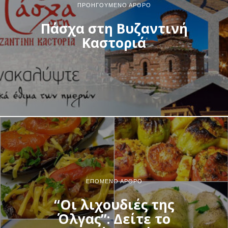
ΠΡΟΗΓΟΎΜΕΝΟ ΆΡΘΡΟ
Πάσχα στη Βυζαντινή
Καστοριά
ΕΠΌΜΕΝΟ ΆΡΘΡΟ
“Οι λιχουδιές της
Όλγας”: Δείτε το