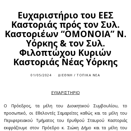
Ευχαριστήριο του ΕΕΣ
Καστοριάς πρός τον Συλ.
Καστοριέων “ΟΜΟΝΟΙΑ” Ν.
Υόρκης & τον Συλ.
Φιλοπτώχου Κυριών
Καστοριάς Νέας Υόρκης
01/05/2024
0
ΔΙΕΘΝΉ
/
ΤΟΠΙΚΆ ΝΈΑ
1
/
0
ΕΥΧΑΡΙΣΤΗΡΙΟ
5
/
2
Ο Πρόεδρος, τα μέλη του Διοικητικού Συμβουλίου, το
0
2
προσωπικό, οι Εθελοντές Σαμαρείτες καθώς και τα μέλη του
4
Περιφερειακού Τμήματος του Ερυθρού Σταυρού Καστοριάς
εκφράζουμε στον Πρόεδρο κ. Σιώκη Δήμο και τα μέλη του