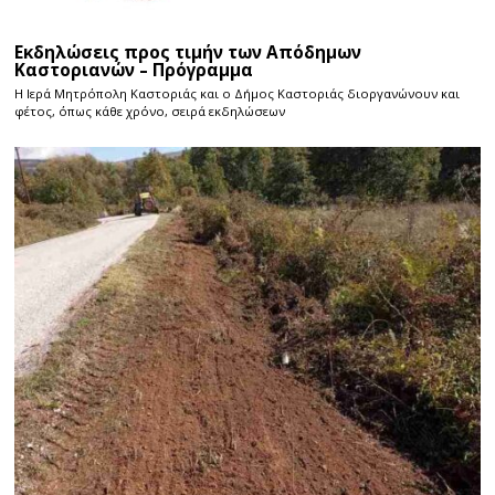
Εκδηλώσεις προς τιμήν των Απόδημων
Καστοριανών – Πρόγραμμα
Η Ιερά Μητρόπολη Καστοριάς και ο Δήμος Καστοριάς διοργανώνουν και
φέτος, όπως κάθε χρόνο, σειρά εκδηλώσεων