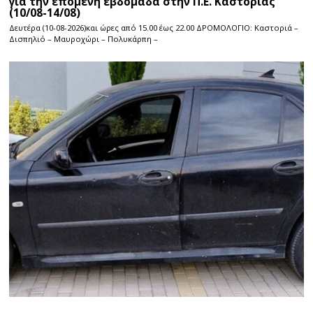
για την επόμενη εβδομάδα στην Π.Ε. Καστοριάς
(10/08-14/08)
Δευτέρα (10-08-2026)και ώρες από 15.00 έως 22.00 ΔΡΟΜΟΛΟΓΙΟ: Καστοριά –
Δισπηλιό – Μαυροχώρι – Πολυκάρπη –