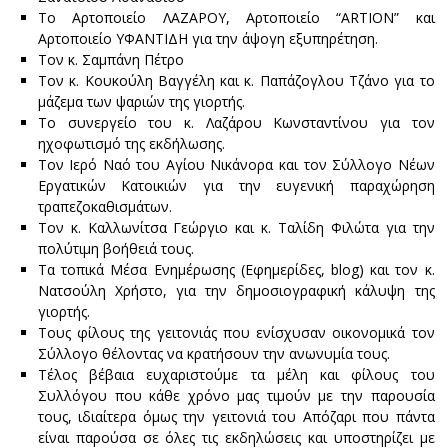
Το Αρτοποιείο ΛΑΖΑΡΟΥ, Αρτοποιείο “ARTION” και
Αρτοποιείο ΥΦΑΝΤΙΔΗ για την άψογη εξυπηρέτηση.
Τον κ. Σαμπάνη Πέτρο
Τον κ. Κουκούλη Βαγγέλη και κ. Παπάζογλου Τζάνο για το
μάζεμα των ψαριών της γιορτής.
Το συνεργείο του κ. Λαζάρου Κωνσταντίνου για τον
ηχοφωτισμό της εκδήλωσης.
Τον Ιερό Ναό του Αγίου Νικάνορα και τον Σύλλογο Νέων
Εργατικών Κατοικιών για την ευγενική παραχώρηση
τραπεζοκαθισμάτων.
Τον κ. Καλλωνίτσα Γεώργιο και κ. Ταλίδη Φιλώτα για την
πολύτιμη βοήθειά τους.
Τα τοπικά Μέσα Ενημέρωσης (Εφημερίδες, blog) και τον κ.
Νατσούλη Χρήστο, για την δημοσιογραφική κάλυψη της
γιορτής.
Τους φίλους της γειτονιάς που ενίσχυσαν οικονομικά τον
Σύλλογο θέλοντας να κρατήσουν την ανωνυμία τους.
Τέλος βέβαια ευχαριστούμε τα μέλη και φίλους του
Συλλόγου που κάθε χρόνο μας τιμούν με την παρουσία
τους, ιδιαίτερα όμως την γειτονιά του Απόζαρι που πάντα
είναι παρούσα σε όλες τις εκδηλώσεις και υποστηρίζει με