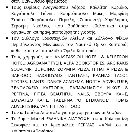
στον διαγωνισμό ψαρέματος.
Τους κυρίους Αναγνώστου Λάζαρο, Καλλίτση Κυριάκο,
Κογιόπουλο Γιάννη, Κουρτόπουλο Μάκη, Μορφίδη
Στράτο, Πετρόπουλο Περικλή, Σαπουντζή Χαράλαμπο,
Σερσέμη Νικόλαο, που βοήθησαν εθελοντικά στην
οργάνωση και πραγματοποίηση της γιορτής.
Τον Σύλλογο Ερασιτεχνών Αλιέων και Σύλλογο Φίλων
Περιβάλλοντος Μανιάκων, τον Ναυτικό Όμιλο Καστοριάς
καθώς και τον Ιστιοπλοϊκό Όμιλο Καστοριάς.
Τους χορηγούς μας: ΑNASTASSIOU HOTEL & KELETRON
HOTEL, AGROΑΝΑΠΤΥΞΗ, ALPA BOOKSTORIES, ARGIRAKIS
SOUVENIR, ΒΟΡΟΙΝΟ, ΖΟΡΜΠΑ PIZZA, H ΠΑΠΙΑ PIZZA &
BARFOOD, ΗΛΙΟΠΟΥΛΟΣ ΠΑΝΤΕΛΗΣ, ΚΡΑΝΙΑΣ ΤΑΣΟΣ
STORES, LIANTSI DANCE ACADEMY, NORTH ADVENTURE,
ΞΕΝΟΔΟΧΕΙΟ ΚΑΣΤΟΡΙΑ, ΠΑΠΑΘΑΝΑΣΙΟΥ ΝΙΚΟΣ &
ΡΕΓΓΙΝΑ, ΡΙΤΣΑ BEAUTIFUL NAILS, ΣΒΟΥΡΑ ΚΑΦΕ,
ΣΟΥΛΑΤΣΟ ΚΑΦΕ, ΤΑΒΕΡΝΑ “Ο ΣΤΕΦΑΝΟΣ”, TOMIS
ADVERTISING, VAN FIT FAST FOOD
Τον κ. Τσούκα Απόστολο για την χορηγία των μπλουζών
Το Super Market ΕΛΛΗΝΙΚΗ ΔΙΑΤΡΟΦΗ του κ. Καλαφατίδη
Ξενοφών και το Κρεοπωλείο ΓΕΡΜΑΣ ΦΑΡΜ του κ.
Σανάτσιου Αθανάσιου