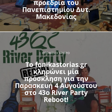
προεδρία του
Πανεπιστημίου Δυτ.
Μακεδονίας
ΕΠΌΜΕΝΟ ΆΡΘΡΟ
Το fonikastorias.gr
κληρώνει μία
πρόσκληση για την
Παρασκευή 4 Αυγούστου
στο 43ο River Party
Reboot!