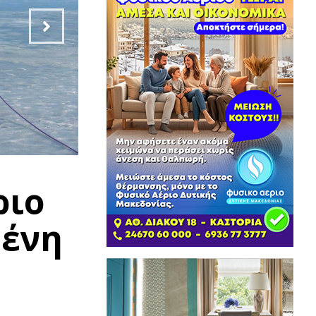
ριο
μένη