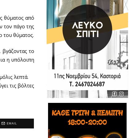
ης θύματος από
ν τον πάγο της
ο του θύματος.
, βγάζοντας το
εια η υπόλοιπη
μόλις λεπτά.
γει τις βόλτες
EMAIL