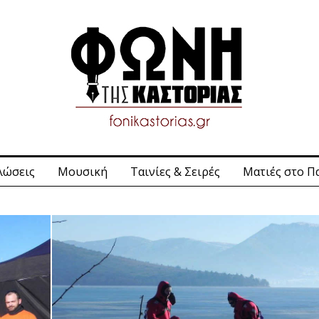
λώσεις
Μουσική
Ταινίες & Σειρές
Ματιές στο Π