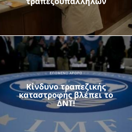
τραπεζοϋπαλλήλων
ΕΠΌΜΕΝΟ ΆΡΘΡΟ
Κίνδυνο τραπεζικής
καταστροφής βλέπει το
ΔΝΤ!