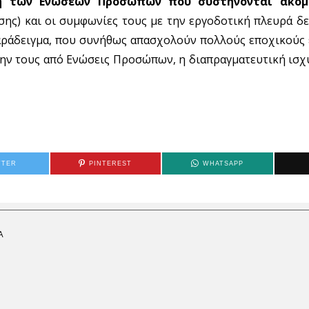
η των Ενώσεων Προσώπων που συστήνονται ακόμ
ησης) και οι συμφωνίες τους με την εργοδοτική πλευρά 
 παράδειγμα, που συνήθως απασχολούν πολλούς εποχικούς
ήμην τους από Ενώσεις Προσώπων, η διαπραγματευτική ισ
TTER
PINTEREST
WHATSAPP
Α