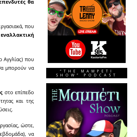
επενδυτές θα
εργασιακά, που
 εναλλακτική
ο Αγγλίας) που
θα μπορούν να
“THE MAMPETI
SHOW” PODCAST
ς
στο επίπεδο
τητας και της
σεις.
ργασίας, ώστε,
εβδομάδα), να