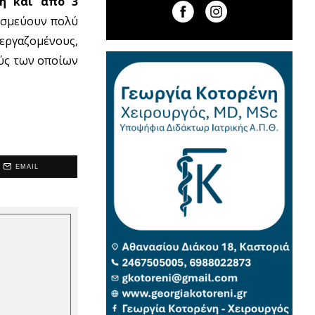
η και από 3
δεσμεύουν πολύ
 εργαζομένους,
χύς των οποίων
EMAIL