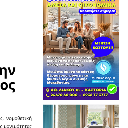
την
ος
ς, νομοθετική
ης μονιμότητας