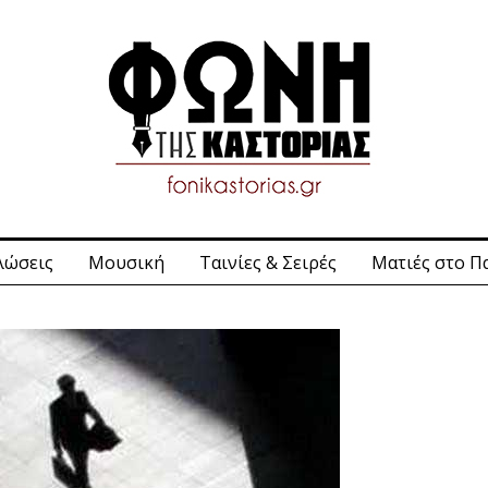
λώσεις
Μουσική
Ταινίες & Σειρές
Ματιές στο Π