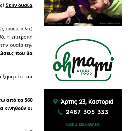
ς!
Στην ουσία
 τάσεις κ.λπ.)
θό. Η επιτροπή
στην ουσία την
ιώσεις που θα
ύξηση είτε και
τω από τα 560
α κινηθούν οι