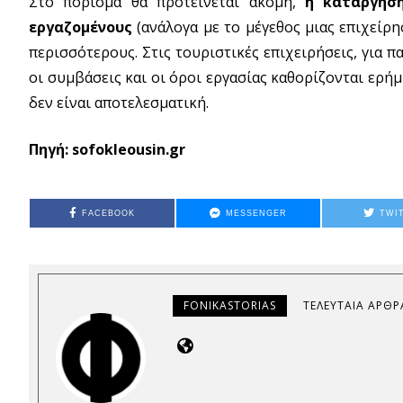
Στο πόρισμα θα προτείνεται ακόμη,
η κατάργησ
εργαζομένους
(ανάλογα με το μέγεθος μιας επιχείρ
περισσότερους. Στις τουριστικές επιχειρήσεις, για
οι συμβάσεις και οι όροι εργασίας καθορίζονται ερ
δεν είναι αποτελεσματική.
Πηγή: sofokleousin.gr
FACEBOOK
MESSENGER
TWI
FONIKASTORIAS
ΤΕΛΕΥΤΑΊΑ ΆΡΘΡ