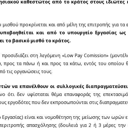
τησιακού καθεστώτος από το κράτος στους ιδιώτες 
 μισθού προκρίνεται και από μέλη της επιτροπής για τα 
ά
υποβοηθείται και από το υπουργείο Εργασίας ως
ι το βασικό μισθό το κράτος.
προσιδιάζει στη λεγόμενη «Low Pay Comission» (μοντέλ
ύ, προς τα πάνω ή και προς τα κάτω, εντός του οποίου 
πό τις οργανώσεις τους.
στών να επανέλθουν οι συλλογικές διαπραγματεύσει
νο ότι δεν υφίσταται θέμα επαναφοράς της επεκτασιμό
υς εργοδότες που δεν εκπροσωπούνται στις διαπραγματεύ
ο Εργασίας) είναι και νομοθέτηση της μείωσης των ωρών ε
περιτροπής απασχόλησης (δουλειά για 2 ή 3 μέρες την 