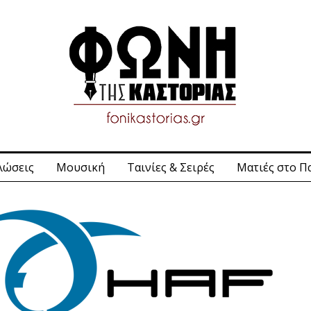
λώσεις
Μουσική
Ταινίες & Σειρές
Ματιές στο Π