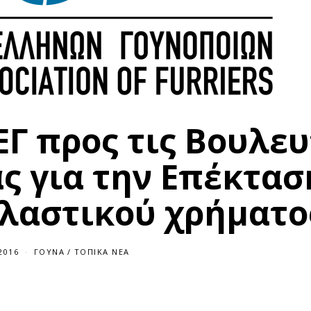
ΕΓ προς τις Βουλευ
ς για την Επέκτασ
πλαστικού χρήματο
2016
ΓΟΎΝΑ
/
ΤΟΠΙΚΆ ΝΈΑ