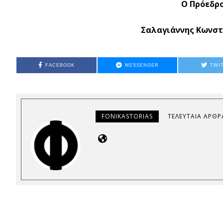
Ο Πρόεδρο
Σαλαγιάννης Κωνστα
FACEBOOK
MESSENGER
TWI
FONIKASTORIAS
ΤΕΛΕΥΤΑΊΑ ΆΡΘΡ