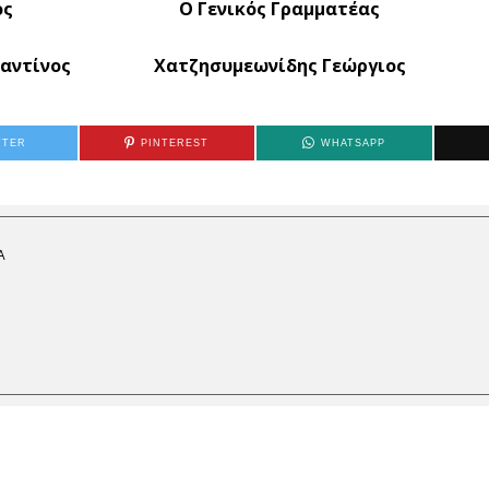
ς
Ο Γενικός Γραμματέας
ντίνος Χατζησυμεωνίδης Γεώργιος
TTER
PINTEREST
WHATSAPP
Α