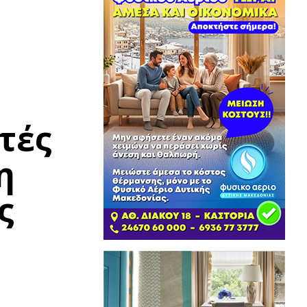
τές
η
ς