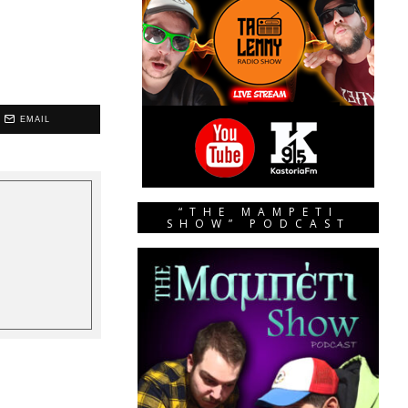
EMAIL
“THE MAMPETI
SHOW” PODCAST