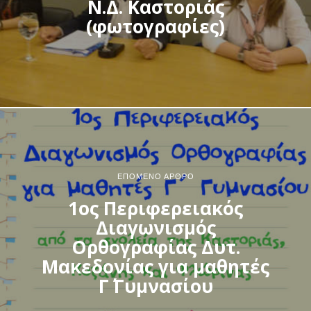
Ν.Δ. Καστοριάς
(φωτογραφίες)
ΕΠΌΜΕΝΟ ΆΡΘΡΟ
1ος Περιφερειακός
Διαγωνισμός
Ορθογραφίας Δυτ.
Μακεδονίας για μαθητές
Γ΄ Γυμνασίου