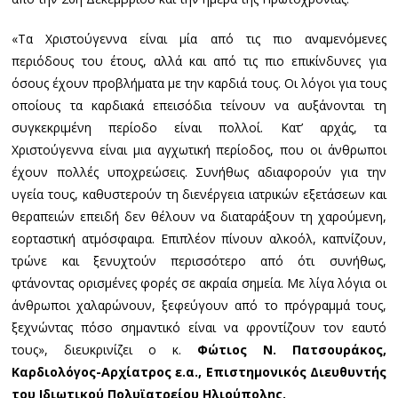
«Τα Χριστούγεννα είναι μία από τις πιο αναμενόμενες
περιόδους του έτους, αλλά και από τις πιο επικίνδυνες για
όσους έχουν προβλήματα με την καρδιά τους. Οι λόγοι για τους
οποίους τα καρδιακά επεισόδια τείνουν να αυξάνονται τη
συγκεκριμένη περίοδο είναι πολλοί. Κατ’ αρχάς, τα
Χριστούγεννα είναι μια αγχωτική περίοδος, που οι άνθρωποι
έχουν πολλές υποχρεώσεις. Συνήθως αδιαφορούν για την
υγεία τους, καθυστερούν τη διενέργεια ιατρικών εξετάσεων και
θεραπειών επειδή δεν θέλουν να διαταράξουν τη χαρούμενη,
εορταστική ατμόσφαιρα. Επιπλέον πίνουν αλκοόλ, καπνίζουν,
τρώνε και ξενυχτούν περισσότερο από ότι συνήθως,
φτάνοντας ορισμένες φορές σε ακραία σημεία. Με λίγα λόγια οι
άνθρωποι χαλαρώνουν, ξεφεύγουν από το πρόγραμμά τους,
ξεχνώντας πόσο σημαντικό είναι να φροντίζουν τον εαυτό
τους», διευκρινίζει ο κ.
Φώτιος Ν. Πατσουράκος,
Καρδιολόγος-Αρχίατρος ε.α., Επιστημονικός Διευθυντής
του Ιδιωτικού Πολυϊατρείου Ηλιούπολης.