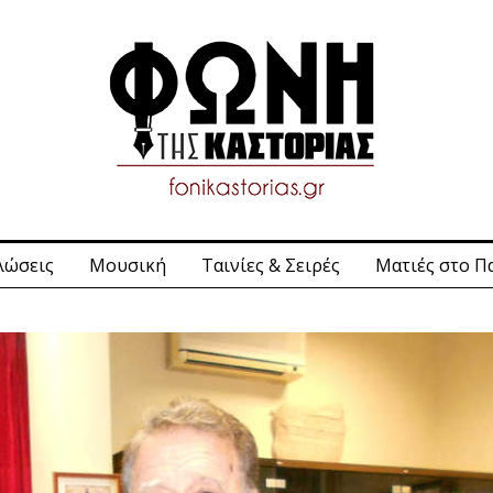
λώσεις
Μουσική
Ταινίες & Σειρές
Ματιές στο Π