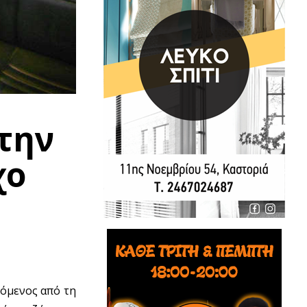
την
χο
υόμενος από τη