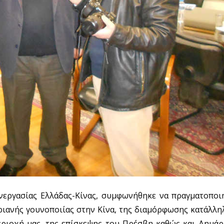
υνεργασίας Ελλάδας-Κίνας, συμφωνήθηκε να πραγματοποι
ριανής γουνοποιίας στην Κίνα, της διαμόρφωσης κατάλλ
περιοχή μας, της επίσκεψης του Πρέσβη καθώς και Δημάρ