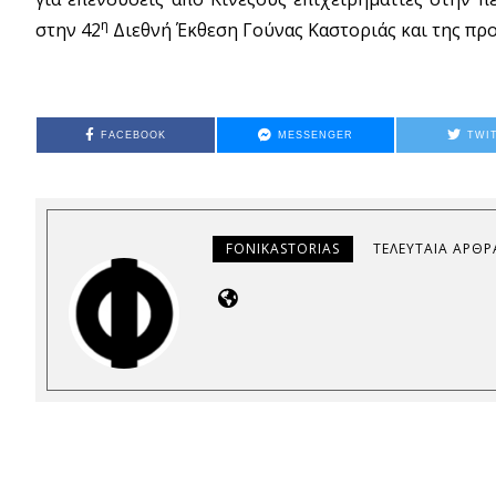
η
στην 42
Διεθνή Έκθεση Γούνας Καστοριάς και της πρ
FACEBOOK
MESSENGER
TWI
FONIKASTORIAS
ΤΕΛΕΥΤΑΊΑ ΆΡΘΡ