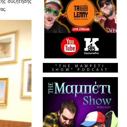
κής συζήτησης
ας.
“THE MAMPETI
SHOW” PODCAST