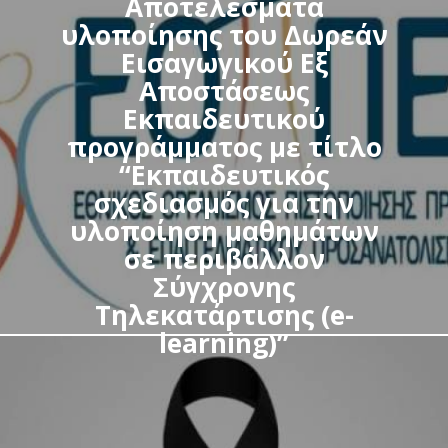
Αποτελέσματα
υλοποίησης του Δωρεάν
Εισαγωγικού Εξ
Αποστάσεως
Εκπαιδευτικού
προγράμματος με τίτλο
“Εκπαιδευτικός
σχεδιασμός για την
υλοποίηση μαθημάτων
σε περιβάλλον
Σύγχρονης
Τηλεκατάρτισης (e-
learning)”