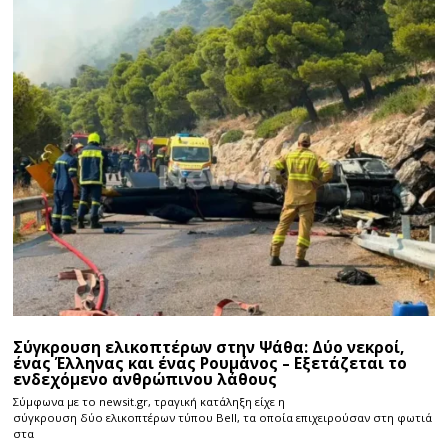
Σύγκρουση ελικοπτέρων στην Ψάθα: Δύο νεκροί,
ένας Έλληνας και ένας Ρουμάνος – Εξετάζεται το
ενδεχόμενο ανθρώπινου λάθους
Σύμφωνα με το newsit.gr, τραγική κατάληξη είχε η
σύγκρουση δύο ελικοπτέρων τύπου Bell, τα οποία επιχειρούσαν στη φωτιά
στα