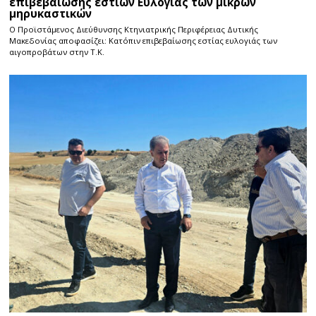
επιβεβαίωσης εστιών Ευλογιάς των μικρών
μηρυκαστικών
Ο Προϊστάμενος Διεύθυνσης Κτηνιατρικής Περιφέρειας Δυτικής
Μακεδονίας αποφασίζει: Κατόπιν επιβεβαίωσης εστίας ευλογιάς των
αιγοπροβάτων στην Τ.Κ.