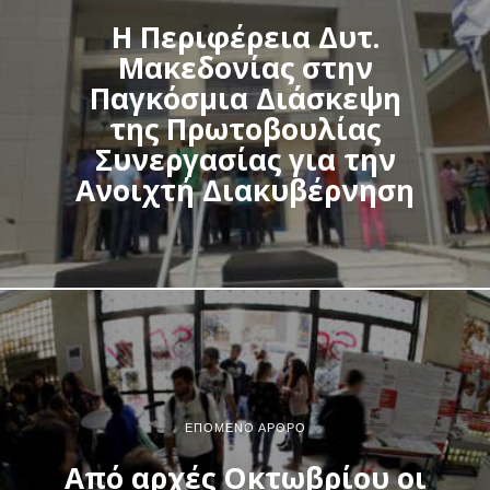
Η Περιφέρεια Δυτ.
Μακεδονίας στην
Παγκόσμια Διάσκεψη
της Πρωτοβουλίας
Συνεργασίας για την
Ανοιχτή Διακυβέρνηση
ΕΠΌΜΕΝΟ ΆΡΘΡΟ
Από αρχές Οκτωβρίου οι