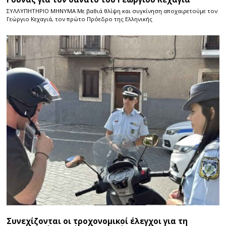
ΣΥΛΛΥΠΗΤΗΡΙΟ ΜΗΝΥΜΑ Με βαθιά θλίψη και συγκίνηση αποχαιρετούμε τον
Γεώργιο Κεχαγιά, τον πρώτο Πρόεδρο της Ελληνικής
Συνεχίζονται οι τροχονομικοί έλεγχοι για τη