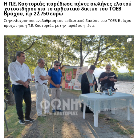
Η Π.Ε. Καστοριάς παρέδωσε πέντε σωλήνες ελατού
χυτοσιδήρου για το αρδευτικό δίκτυο του ΤΟΕΒ
Βράχου, πρ 22.750 ευρώ
Στην ενίσχυση και αναβάθμιση του αρδευτικού δικτύου του ΤΟΕΒ Βράχου
προχώρησε η Π.Ε. Καστοριάς, με την παράδοση πέντε