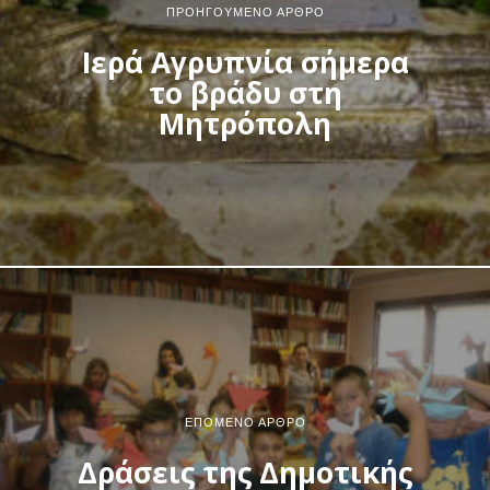
ΠΡΟΗΓΟΎΜΕΝΟ ΆΡΘΡΟ
Ιερά Αγρυπνία σήμερα
το βράδυ στη
Μητρόπολη
ΕΠΌΜΕΝΟ ΆΡΘΡΟ
Δράσεις της Δημοτικής