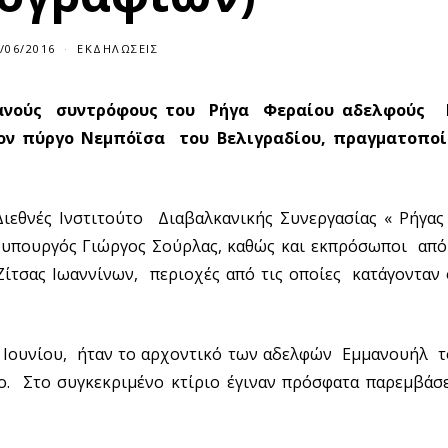
/06/2016
2
ΕΚΔΗΛΏΣΕΙΣ
7
/
0
ριανούς συντρόφους του Ρήγα Φεραίου αδελφούς 
6
/
ον πύργο Νεμπόϊσα του Βελιγραδίου, πραγματοπο
2
0
1
6
ιεθνές Ινστιτούτο Διαβαλκανικής Συνεργασίας « Ρήγας 
ν υπουργός Γιώργος Σούρλας, καθώς και εκπρόσωποι απ
ίτσας Ιωαννίνων, περιοχές από τις οποίες κατάγονταν 
 Ιουνίου, ήταν το αρχοντικό των αδελφών Εμμανουήλ τ
ο. Στο συγκεκριμένο κτίριο έγιναν πρόσφατα παρεμβάσ