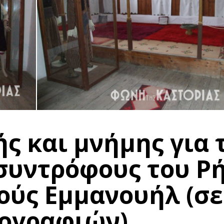
ς και μνήμης για 
συντρόφους του Ρ
ούς Εμμανουήλ (σε
ογραφιών)