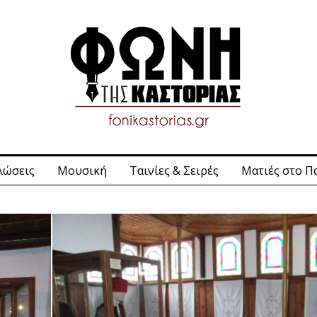
λώσεις
Μουσική
Ταινίες & Σειρές
Ματιές στο Π