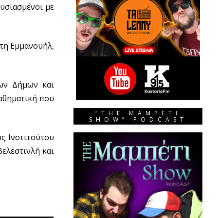
υσιασμένοι με
τη Εμμανουήλ,
των Δήμων και
αθηματική που
“THE MAMPETI
SHOW” PODCAST
ς Ινστιτούτου
ελεστινλή και