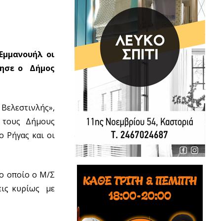
Εμμανουήλ οι
ίησε ο Δήμος
Βελεστινλής»,
ό τους Δήμους
ο Ρήγας και οι
ο οποίο ο Μ/Σ
εις κυρίως με