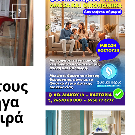
τους
ήγα
ιρά