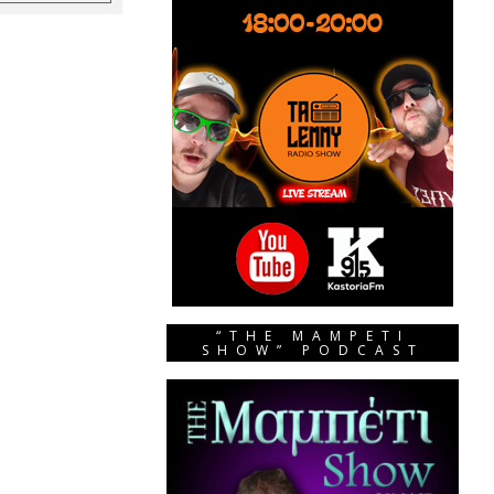
“THE MAMPETI
SHOW” PODCAST