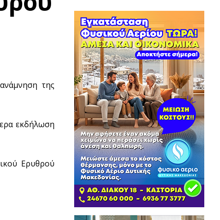
υρού
 ανάμνηση της
μερα εκδήλωση
νικού Ερυθρού