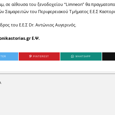
μμ, σε αίθουσα του ξενοδοχείου “Limneon” θα πραγματοπο
ών Σαμαρειτών του Περιφερειακού Τμήματος Ε.Ε.Σ Καστορι
ρος του Ε.Ε.Σ Dr. Αντώνιος Αυγερινός.
onikastorias.gr Ε.Ψ.
TTER
PINTEREST
WHATSAPP
Α