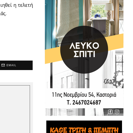
ιηθεί η τελετή
άς.
EMAIL