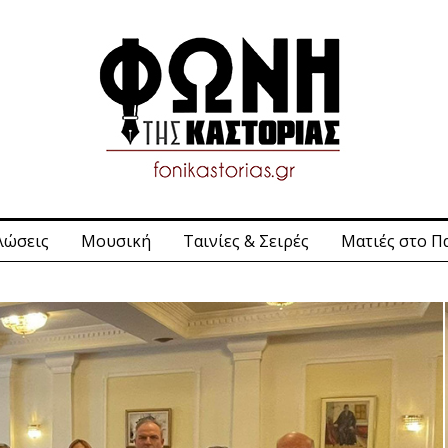
λώσεις
Μουσική
Ταινίες & Σειρές
Ματιές στο Π