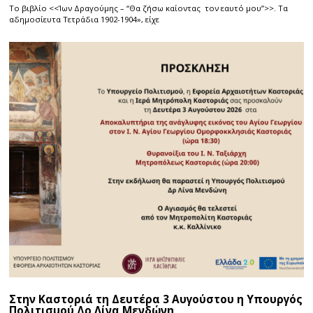
Το βιβλίο <<Ίων Δραγούμης – “Θα ζήσω καίοντας τον εαυτό μου”>>. Τα
αδημοσίευτα Τετράδια 1902-1904», είχε
Στην Καστοριά τη Δευτέρα 3 Αυγούστου η Υπουργός
Πολιτισμού Δρ Λίνα Μενδώνη