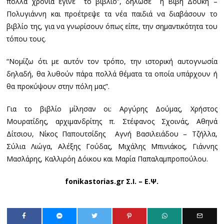
πολλά χρόνια έγινε το βιβλίο”, δήλωσε η Βιβή Δούκη –
Πολυγιάννη και προέτρεψε τα νέα παιδιά να διαβάσουν το
βιβλίο της, για να γνωρίσουν όπως είπε, την σημαντικότητα του
τόπου τους.
“Νομίζω ότι με αυτόν τον τρόπο, την ιστορική αυτογνωσία
δηλαδή, θα λυθούν πάρα πολλά θέματα τα οποία υπάρχουν ή
θα προκύψουν στην πόλη μας”.
Για το βιβλίο μίλησαν οι: Αργύρης Δούμας, Χρήστος
Μουρατίδης, αρχιμανδρίτης π. Στέφανος Σχοινάς, Αθηνά
Δίτσιου, Νίκος Παπουτσίδης Αγνή Βασιλειάδου – Τζήλλα,
Σύλια Λιώγα, Αλέξης Γούδας, Μιχάλης Μπινιάκος, Γιάννης
Μασλάρης, Καλλιρόη Δόικου και Μαρία Παπαλαμπροπούλου.
fonikastorias.gr Σ.Ι. – Ε.Ψ.