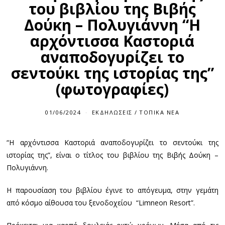
του βιβλίου της Βιβής
Δούκη – Πολυγιάννη “Η
αρχόντισσα Καστοριά
αναποδογυρίζει το
σεντούκι της ιστορίας της”
(φωτογραφίες)
01/06/2024
0
ΕΚΔΗΛΏΣΕΙΣ
/
ΤΟΠΙΚΆ ΝΈΑ
1
/
0
“Η αρχόντισσα Καστοριά αναποδογυρίζει το σεντούκι της
6
/
ιστορίας της”, είναι ο τίτλος του βιβλίου της Βιβής Δούκη –
2
0
Πολυγιάννη.
2
4
Η παρουσίαση του βιβλίου έγινε το απόγευμα, στην γεμάτη
από κόσμο αίθουσα του ξενοδοχείου “Limneon Resort”.