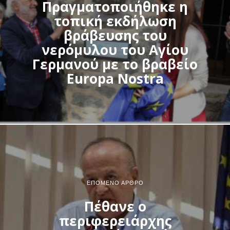
Πραγματοποιήθηκε η
τοπική εκδήλωση
βράβευσης του
νερόμυλου του Αγίου
Γερμανού με το βραβείο
Εuropa Nostra
ΕΠΌΜΕΝΟ ΆΡΘΡΟ
Πέθανε ο
περιφερειάρχης