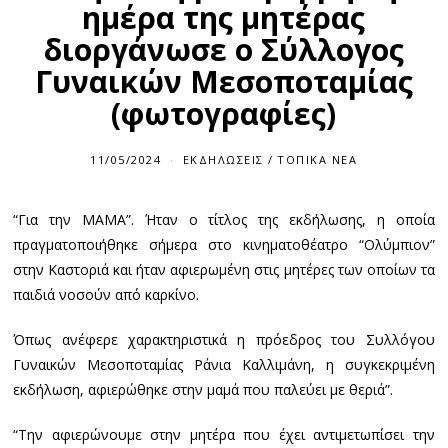
ημέρα της μητέρας
διοργάνωσε ο Σύλλογος
Γυναικών Μεσοποταμίας
(φωτογραφίες)
11/05/2024
1
ΕΚΔΗΛΏΣΕΙΣ
/
ΤΟΠΙΚΆ ΝΈΑ
1
/
0
“Για την ΜΑΜΑ”. Ήταν ο τίτλος της εκδήλωσης, η οποία
5
/
πραγματοποιήθηκε σήμερα στο κινηματοθέατρο “Ολύμπιον”
2
0
στην Καστοριά και ήταν αφιερωμένη στις μητέρες των οποίων τα
2
παιδιά νοσούν από καρκίνο.
4
Όπως ανέφερε χαρακτηριστικά η πρόεδρος του Συλλόγου
Γυναικών Μεσοποταμίας Ράνια Καλλιμάνη, η συγκεκριμένη
εκδήλωση, αφιερώθηκε στην μαμά που παλεύει με θεριά”.
“Την αφιερώνουμε στην μητέρα που έχει αντιμετωπίσει την