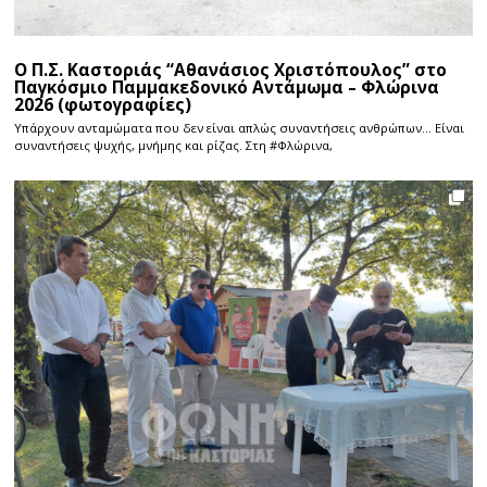
Ο Π.Σ. Καστοριάς “Αθανάσιος Χριστόπουλος” στο
Παγκόσμιο Παμμακεδονικό Αντάμωμα – Φλώρινα
2026 (φωτογραφίες)
Υπάρχουν ανταμώματα που δεν είναι απλώς συναντήσεις ανθρώπων… Είναι
συναντήσεις ψυχής, μνήμης και ρίζας. Στη #Φλώρινα,