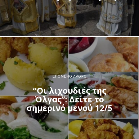
ΕΠΌΜΕΝΟ ΆΡΘΡΟ
“Οι λιχουδιές της
Όλγας”: Δείτε το
σημερινό μενού 12/5