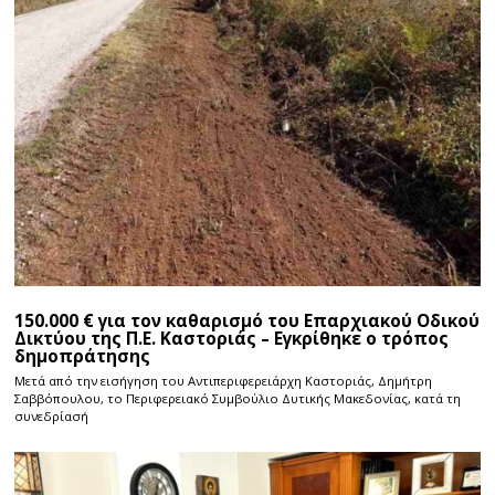
150.000 € για τον καθαρισμό του Επαρχιακού Οδικού
Δικτύου της Π.Ε. Καστοριάς – Εγκρίθηκε ο τρόπος
δημοπράτησης
Μετά από την εισήγηση του Αντιπεριφερειάρχη Καστοριάς, Δημήτρη
Σαββόπουλου, το Περιφερειακό Συμβούλιο Δυτικής Μακεδονίας, κατά τη
συνεδρίασή