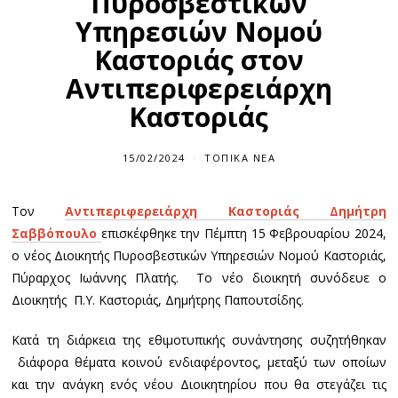
Πυροσβεστικών
Υπηρεσιών Νομού
Καστοριάς στον
Αντιπεριφερειάρχη
Καστοριάς
15/02/2024
1
ΤΟΠΙΚΆ ΝΈΑ
5
/
0
Τον
Αντιπεριφερειάρχη Καστοριάς Δημήτρη
2
/
Σαββόπουλο
επισκέφθηκε την Πέμπτη 15 Φεβρουαρίου 2024,
2
0
ο νέος Διοικητής Πυροσβεστικών Υπηρεσιών Νομού Καστοριάς,
2
Πύραρχος Ιωάννης Πλατής. Το νέο διοικητή συνόδευε ο
4
Διοικητής Π.Υ. Καστοριάς, Δημήτρης Παπουτσίδης.
Κατά τη διάρκεια της εθιμοτυπικής συνάντησης συζητήθηκαν
διάφορα θέματα κοινού ενδιαφέροντος, μεταξύ των οποίων
και την ανάγκη ενός νέου Διοικητηρίου που θα στεγάζει τις