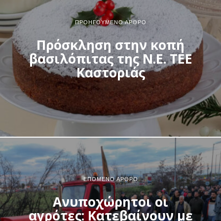
ΠΡΟΗΓΟΎΜΕΝΟ ΆΡΘΡΟ
Πρόσκληση στην κοπή
βασιλόπιτας της Ν.Ε. ΤΕΕ
Καστοριάς
ΕΠΌΜΕΝΟ ΆΡΘΡΟ
Ανυποχώρητοι οι
αγρότες: Κατεβαίνουν με