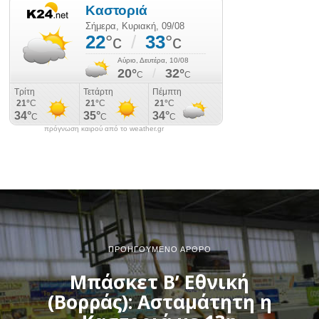
πρόγνωση καιρού από το weather.gr
ΠΡΟΗΓΟΎΜΕΝΟ ΆΡΘΡΟ
Μπάσκετ Β’ Εθνική
(Βορράς): Ασταμάτητη η