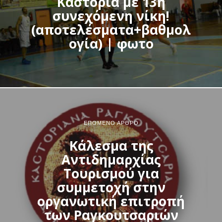
Καστοριά με 13η
συνεχόμενη νίκη!
(αποτελέσματα+βαθμολ
ογία) | φωτο
ΕΠΌΜΕΝΟ ΆΡΘΡΟ
Κάλεσμα της
Αντιδημαρχίας
Τουρισμού για
συμμετοχή στην
οργανωτική επιτροπή
των Ραγκουτσαριών