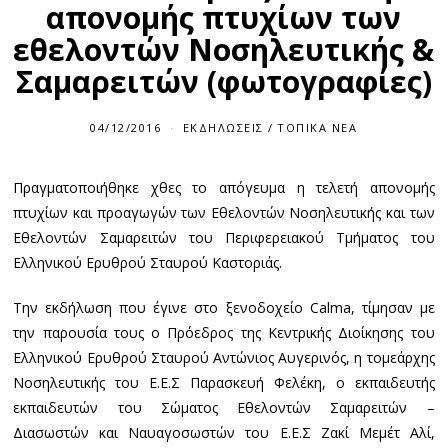
απονομής πτυχίων των
εθελοντών Νοσηλευτικής &
Σαμαρειτών (φωτογραφίες)
04/12/2016
ΕΚΔΗΛΏΣΕΙΣ
/
ΤΟΠΙΚΆ ΝΈΑ
Πραγματοποιήθηκε χθες το απόγευμα η τελετή απονομής
πτυχίων και προαγωγών των Εθελοντών Νοσηλευτικής και των
Εθελοντών Σαμαρειτών του Περιφερειακού Τμήματος του
Ελληνικού Ερυθρού Σταυρού Καστοριάς.
Την εκδήλωση που έγινε στο ξενοδοχείο Calma, τίμησαν με
την παρουσία τους ο Πρόεδρος της Κεντρικής Διοίκησης του
Ελληνικού Ερυθρού Σταυρού Αντώνιος Αυγερινός, η τομεάρχης
Νοσηλευτικής του Ε.Ε.Σ Παρασκευή Φελέκη, ο εκπαιδευτής
εκπαιδευτών του Σώματος Εθελοντών Σαμαρειτών –
Διασωστών και Ναυαγοσωστών του Ε.Ε.Σ Ζακί Μεμέτ Αλί,