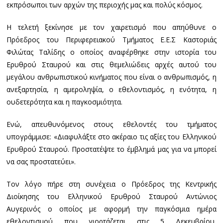
εκπρόσωποι των αρχών της περιοχής μας και πολύς κόσμος.
Η τελετή ξεκίνησε με τον χαιρετισμό που απηύθυνε ο
Πρόεδρος του Περιφερειακού Τμήματος Ε.Ε.Σ Καστοριάς
Φιλώτας Ταλίδης ο οποίος αναφέρθηκε στην ιστορία του
Ερυθρού Σταυρού και στις θεμελιώδεις αρχές αυτού του
μεγάλου ανθρωπιστικού κινήματος που είναι ο ανθρωπισμός, η
ανεξαρτησία, η αμεροληψία, ο εθελοντισμός, η ενότητα, η
ουδετερότητα και η παγκοσμιότητα.
Ενώ, απευθυνόμενος στους εθελοντές του τμήματος
υπογράμμισε: «Διαφυλάξτε στο ακέραιο τις αξίες του Ελληνικού
Ερυθρού Σταυρού. Προστατέψτε το έμβλημά μας για να μπορεί
να σας προστατεύει».
Τον λόγο πήρε στη συνέχεια ο Πρόεδρος της Κεντρικής
Διοίκησης του Ελληνικού Ερυθρού Σταυρού Αντώνιος
Αυγερινός ο οποίος με αφορμή την παγκόσμια ημέρα
εθελοντισμού που γιορτάζεται στις 5 Δεκεμβρίου,