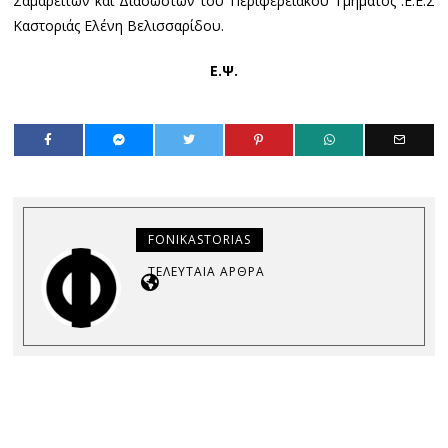
Σαμαρειτών και Διασωστών του Περιφερειακού Τμήματος .Ε.Ε.Σ
Καστοριάς Ελένη Βελισσαρίδου.
Ε.Ψ.
FONIKASTORIAS
ΤΕΛΕΥΤΑΊΑ ΆΡΘΡΑ