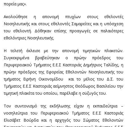
πορεία μας».
Ακολούθησε η απονομή πτυχίων στους εθελοντές
Νοσηλευτικής και στους εθελοντές Σαμαρείτες και η υπόσχεση
του εθελοντή. Δόθηκαν επίσης προαγωγές σε παλαιότερες
εθελόντριες Νοσηλευτικής.
Η τελετή έκλεισε με την απονομή τιμητικών πλακετών.
Συγκεκριμένα βραβεύτηκαν ο πρώην πρόεδρος του
Περιφερειακού Τμήματος Ε.Ε.Σ Καστοριάς Δημήτριος Ταλίδης, η
πρώην πρόεδρος της Εφορείας Εθελοντών Νοσηλευτικής του
τμήματος Ειρήνη Οικονομίδου και το μέλος του Δ.Σ. του
Τμήματος Ε.Ε.Σ Καστοριάς αείμνηστος Θεόδωρος Βασιλείου την
τιμητική πλακέτα του οποίου, παρέλαβε η σὐζυγός του.
Τον συντονισμό της εκδήλωσης είχαν η εκπαιδεύτρια –
νοσηλεύτρια του Περιφερειακού Τμήματος Ε.Ε.Σ Καστοριάς
Ελισάβετ Βούρδα και η αρχηγός του Σώματος Εθελοντών