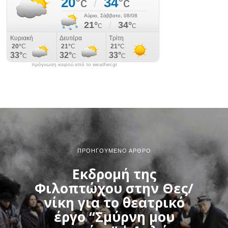
πρόγνωση καιρού από το weather.gr
ΠΡΟΗΓΟΎΜΕΝΟ ΆΡΘΡΟ
Εκδρομή της
Φιλοπτώχου στην Θες/
νίκη για το θεατρικό
έργο “Σμύρνη μου