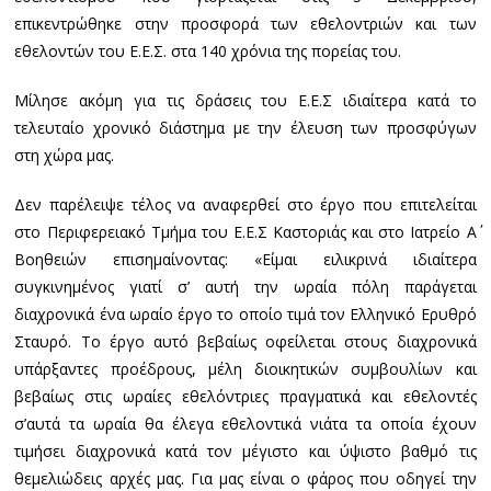
επικεντρώθηκε στην προσφορά των εθελοντριών και των
εθελοντών του Ε.Ε.Σ. στα 140 χρόνια της πορείας του.
Μίλησε ακόμη για τις δράσεις του Ε.Ε.Σ ιδιαίτερα κατά το
τελευταίο χρονικό διάστημα με την έλευση των προσφύγων
στη χώρα μας.
Δεν παρέλειψε τέλος να αναφερθεί στο έργο που επιτελείται
στο Περιφερειακό Τμήμα του Ε.Ε.Σ Καστοριάς και στο Ιατρείο Α΄
Βοηθειών επισημαίνοντας: «Είμαι ειλικρινά ιδιαίτερα
συγκινημένος γιατί σ’ αυτή την ωραία πόλη παράγεται
διαχρονικά ένα ωραίο έργο το οποίο τιμά τον Ελληνικό Ερυθρό
Σταυρό. Το έργο αυτό βεβαίως οφείλεται στους διαχρονικά
υπάρξαντες προέδρους, μέλη διοικητικών συμβουλίων και
βεβαίως στις ωραίες εθελόντριες πραγματικά και εθελοντές
σ’αυτά τα ωραία θα έλεγα εθελοντικά νιάτα τα οποία έχουν
τιμήσει διαχρονικά κατά τον μέγιστο και ύψιστο βαθμό τις
θεμελιώδεις αρχές μας. Για μας είναι ο φάρος που οδηγεί την