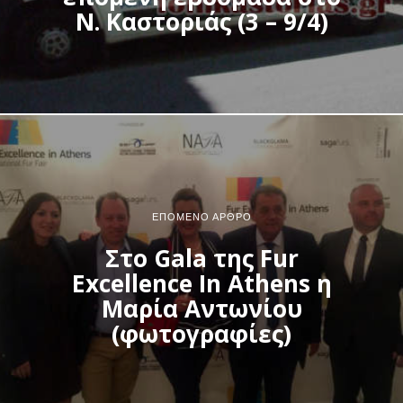
Ν. Καστοριάς (3 – 9/4)
ΕΠΌΜΕΝΟ ΆΡΘΡΟ
Στο Gala της Fur
Excellence In Athens η
Μαρία Αντωνίου
(φωτογραφίες)