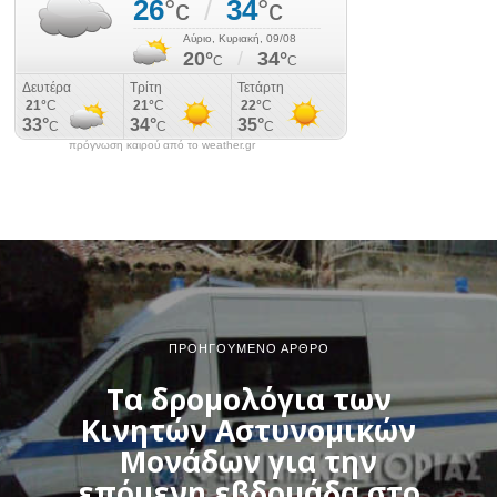
πρόγνωση καιρού από το weather.gr
ΠΡΟΗΓΟΎΜΕΝΟ ΆΡΘΡΟ
Τα δρομολόγια των
Κινητών Αστυνομικών
Μονάδων για την
επόμενη εβδομάδα στο