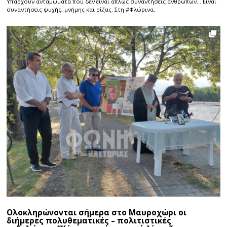
Υπάρχουν ανταμώματα που δεν είναι απλώς συναντήσεις ανθρώπων… Είναι
συναντήσεις ψυχής, μνήμης και ρίζας. Στη #Φλώρινα,
Ολοκληρώνονται σήμερα στο Μαυροχώρι οι
διήμερες πολυθεματικές – πολιτιστικές