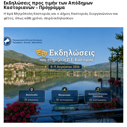
Εκδηλώσεις προς τιμήν των Απόδημων
Καστοριανών – Πρόγραμμα
Η Ιερά Μητρόπολη Καστοριάς και ο Δήμος Καστοριάς διοργανώνουν και
φέτος, όπως κάθε χρόνο, σειρά εκδηλώσεων