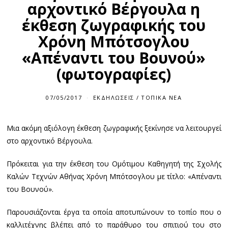
αρχοντικό Βέργουλα η
έκθεση ζωγραφικής του
Χρόνη Μπότσογλου
«Απέναντι του Βουνού»
(φωτογραφίες)
07/05/2017
0
ΕΚΔΗΛΏΣΕΙΣ
/
ΤΟΠΙΚΆ ΝΈΑ
7
/
0
Μια ακόμη αξιόλογη έκθεση ζωγραφικής ξεκίνησε να λειτουργεί
5
/
στο αρχοντικό Βέργουλα.
2
0
1
Πρόκειται για την έκθεση του Ομότιμου Καθηγητή της Σχολής
7
Καλών Τεχνών Αθήνας Χρόνη Μπότσογλου με τίτλο: «Απέναντι
του Βουνού».
Παρουσιάζονται έργα τα οποία αποτυπώνουν το τοπίο που ο
καλλιτέχνης βλέπει από το παράθυρο του σπιτιού του στο