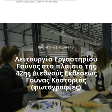
πρόγνωση καιρού από το weather.gr
ΠΡΟΗΓΟΎΜΕΝΟ ΆΡΘΡΟ
Λειτουργία Εργαστηρίου
Γούνας στο πλαίσιο της
42ης Διεθνούς Εκθέσεως
Γούνας Καστοριάς
(φωτογραφίες)